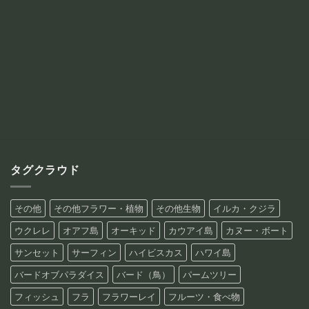
タグクラウド
その他
その他フラワー・植物
その他生物
イルカ・クジラ
ウクレレ
オアフ島
オーキッド
カウアイ島
カヌー・ボート
サンセット
サーフィン
ハイビスカス
ハワイ島
バードオブパラダイス
バード（鳥）
パームツリー
フィッシュ
フラ
フラワーレイ
フルーツ・食べ物