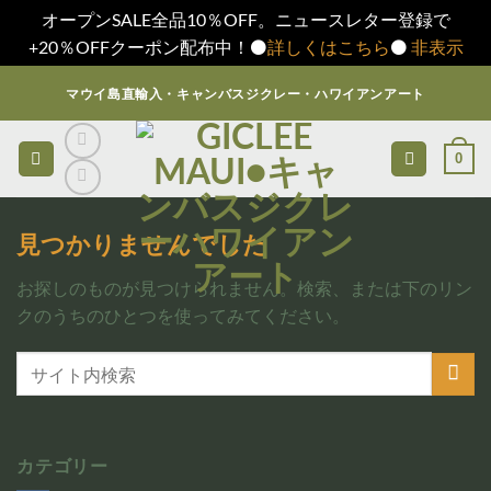
オープンSALE全品10％OFF。ニュースレター登録で
+20％OFFクーポン配布中！⚫️
詳しくはこちら
⚫️
非表示
Skip
マウイ島直輸入・キャンバスジクレー・ハワイアンアート
to
content
0
見つかりませんでした
お探しのものが見つけられません。検索、または下のリン
クのうちのひとつを使ってみてください。
カテゴリー