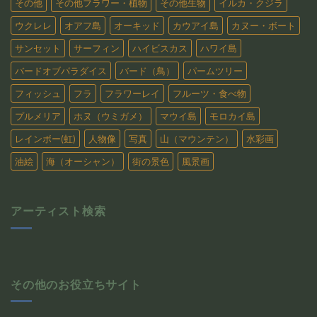
その他
その他フラワー・植物
その他生物
イルカ・クジラ
ウクレレ
オアフ島
オーキッド
カウアイ島
カヌー・ボート
サンセット
サーフィン
ハイビスカス
ハワイ島
バードオブパラダイス
バード（鳥）
パームツリー
フィッシュ
フラ
フラワーレイ
フルーツ・食べ物
プルメリア
ホヌ（ウミガメ）
マウイ島
モロカイ島
レインボー(虹)
人物像
写真
山（マウンテン）
水彩画
油絵
海（オーシャン）
街の景色
風景画
アーティスト検索
その他のお役立ちサイト