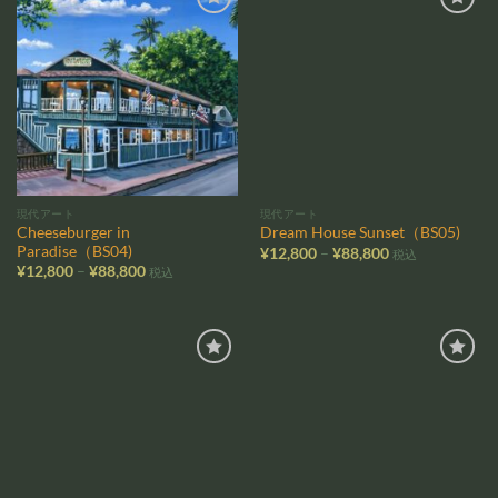
お気
お気
に入
に入
りに
りに
追加
追加
現代アート
現代アート
Cheeseburger in
Dream House Sunset（BS05)
Paradise（BS04)
価
¥
12,800
–
¥
88,800
税込
格
価
¥
12,800
–
¥
88,800
税込
帯:
格
¥12,800
帯:
–
¥12,800
¥88,800
–
¥88,800
お気
お気
に入
に入
りに
りに
追加
追加