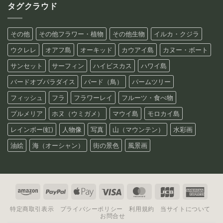
タグクラウド
その他
その他フラワー・植物
その他生物
イルカ・クジラ
ウクレレ
オアフ島
オーキッド
カウアイ島
カヌー・ボート
サンセット
サーフィン
ハイビスカス
ハワイ島
バードオブパラダイス
バード（鳥）
パームツリー
フィッシュ
フラ
フラワーレイ
フルーツ・食べ物
プルメリア
ホヌ（ウミガメ）
マウイ島
モロカイ島
レインボー(虹)
人物像
写真
山（マウンテン）
水彩画
油絵
海（オーシャン）
街の景色
風景画
Amazon
PayPal
Apple
Visa
MasterCard
JCB
Amer
Pay
Expre
特定商取引表示
プライバシーポリシー
利用規約
当サイトについて
お問合せ