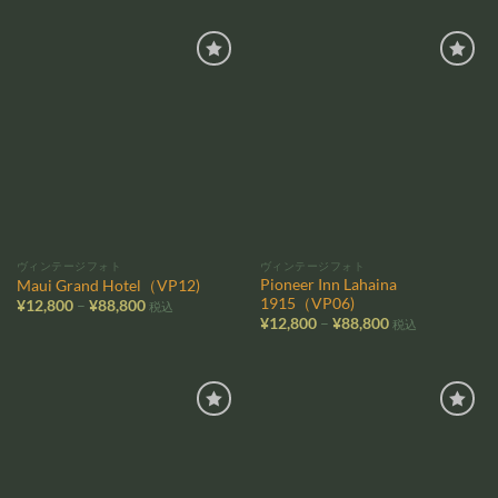
帯:
帯:
¥12,800
¥12,800
–
–
¥88,800
¥88,800
お気
お気
に入
に入
りに
りに
追加
追加
ヴィンテージフォト
ヴィンテージフォト
Pioneer Inn Lahaina
Maui Grand Hotel（VP12)
1915（VP06)
価
¥
12,800
–
¥
88,800
税込
格
価
¥
12,800
–
¥
88,800
税込
帯:
格
¥12,800
帯:
–
¥12,800
¥88,800
–
¥88,800
お気
お気
に入
に入
りに
りに
追加
追加