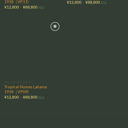
1918（VP11)
価
¥
12,800
–
¥
88,800
税込
格
価
¥
12,800
–
¥
88,800
税込
帯:
格
¥12,800
帯:
–
¥12,800
¥88,800
–
¥88,800
お気
に入
りに
追加
ヴィンテージフォト
Tropical Homes Lahaina
1918（VP09)
価
¥
12,800
–
¥
88,800
税込
格
帯:
¥12,800
–
¥88,800