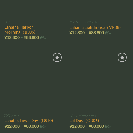
現代アート
ヴィンテージフォト
Lahaina Harbor
Lahaina Lighthouse（VP08)
Morning（BS09)
価
¥
12,800
–
¥
88,800
税込
格
価
¥
12,800
–
¥
88,800
税込
帯:
格
¥12,800
帯:
–
¥12,800
¥88,800
–
¥88,800
お気
お気
に入
に入
りに
りに
追加
追加
現代アート
ヴィンデージアート
Lahaina Town Day（BS10)
Lei Day（CB06)
価
価
¥
12,800
–
¥
88,800
¥
12,800
–
¥
88,800
税込
税込
格
格