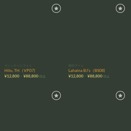
¥88,800
–
¥42,800
お気
お気
に入
に入
りに
りに
追加
追加
ヴィンテージフォト
現代アート
Hilo, TH（VP07)
Lahaina BJ’s（BS08)
価
価
¥
12,800
–
¥
88,800
¥
12,800
–
¥
88,800
税込
税込
格
格
帯:
帯:
¥12,800
¥12,800
–
–
¥88,800
¥88,800
お気
お気
に入
に入
りに
りに
追加
追加