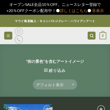
オープンSALE全品10％OFF。ニュースレター登録で
+20％OFFクーポン配布中！⚫️
詳しくはこちら
⚫️
非表示
Skip
マウイ島直輸入・キャンバスジクレー・ハワイアンアート
to
content
0
“街の景色”を含むアートイメージ
絞り込み