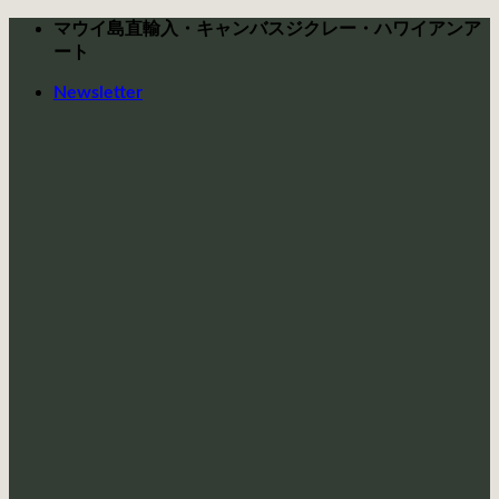
Skip
マウイ島直輸入・キャンバスジクレー・ハワイアンア
to
ート
content
Newsletter