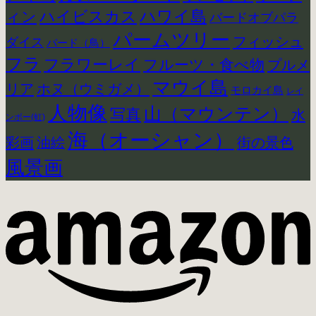
ハイビスカス
ハワイ島
ィン
バードオブパラ
パームツリー
フィッシュ
ダイス
バード（鳥）
フラ
フラワーレイ
フルーツ・食べ物
プルメ
マウイ島
リア
ホヌ（ウミガメ）
モロカイ島
レイ
人物像
山（マウンテン）
写真
水
ンボー(虹)
海（オーシャン）
彩画
街の景色
油絵
風景画