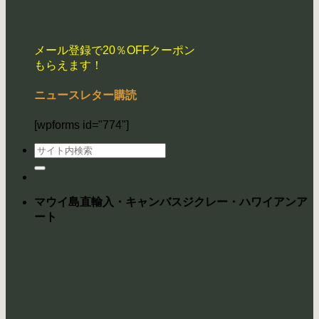
メール登録で20％OFFクーポン
もらえます！
ニュースレター購読
[wpforms id="774"]
検
索
対
象:
マウイ島直輸入・キャンバスジクレー・ハワイアンア
ート