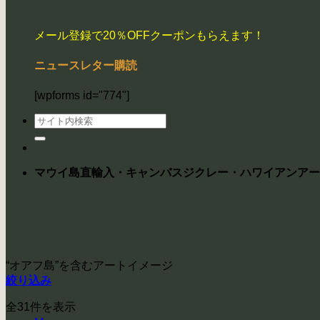
メール登録で20％OFFクーポンもらえます！
ニュースレター購読
[wpforms id="774"]
検
索
対
象:
マウイ島直輸入・キャンバスジクレー・ハワイアンアー
“オアフ島”を含むアートイメージ
絞り込み
全31件を表示