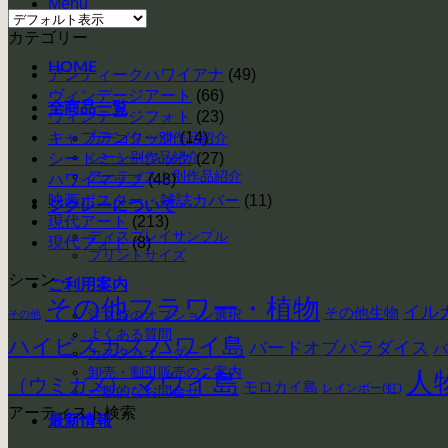
Menu
カテゴリー
HOME
アンティークハワイアナ
(49)
ヴィンデージアート
(66)
全商品一覧
ヴィンテージフォト
(23)
キャプテンクック
(14)
カテゴリー別作品紹介
シーン別作品紹介
シートミュージック
(27)
アーティスト別作品紹介
ハワイマップ
(48)
映画ポスター・雑誌カバー
(11)
ジクレーについて
現代アート
(213)
ディスプレイサンプル
現代フォト
(8)
プリントサイズ
シーン
ご利用案内
その他フラワー・植物
イル
その他生物
注文時のオプション選択
その他
よくある質問
ハイビスカス
ハワイ島
バードオブパラダイス
バ
カスタムオーダー
卸売・割引販売のご案内
人
マウイ島
（ウミガメ）
モロカイ島
レインボー(虹)
一般的なお問合せ
アーティスト検索
最新情報