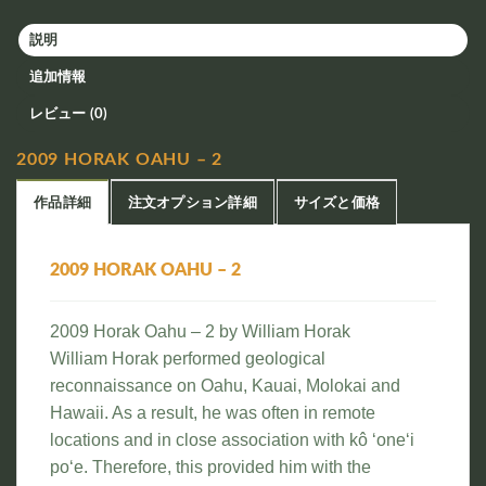
説明
追加情報
レビュー (0)
2009 HORAK OAHU – 2
作品詳細
注文オプション詳細
サイズと価格
2009 HORAK OAHU – 2
2009 Horak Oahu – 2 by William Horak
William Horak performed geological
reconnaissance on Oahu, Kauai, Molokai and
Hawaii. As a result, he was often in remote
locations and in close association with kô ‘one‘i
po‘e. Therefore, this provided him with the