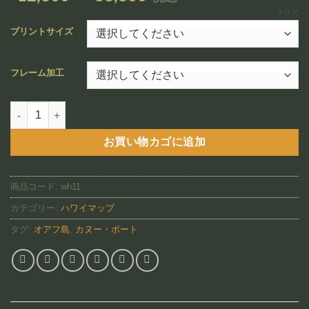
追加
格
クリア
帯:
プリントサイズ
¥12,800
–
フレーム加工
¥88,800
Oahu 2,2009 （WH11)個
お買い物カゴに追加
商品コード:
wh11
カテゴリー:
ハワイマップ
タグ:
オアフ島
,
カヌー・ボート