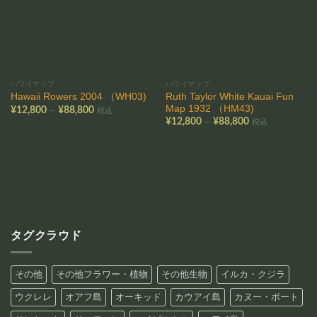
ハワイマップ
ハワイマップ
Ruth Taylor White Kauai Fun
Hawaii Rowers 2004 （WH03)
Map 1932 （HM43)
価
–
¥
12,800
¥
88,800
税込
格
価
–
¥
12,800
¥
88,800
税込
帯:
格
¥12,800
帯:
–
¥12,800
¥88,800
–
¥88,800
タグクラウド
その他
その他フラワー・植物
その他生物
イルカ・クジラ
ウクレレ
オアフ島
オーキッド
カウアイ島
カヌー・ボート