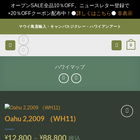
オープンSALE全品10％OFF。ニュースレター登録で
+20％OFFクーポン配布中！⚫️
詳しくはこちら
⚫️
非表示
Skip
マウイ島直輸入・キャンバスジクレー・ハワイアンアート
to
content
0
ハワイマップ
Oahu 2,2009 （WH11)
お気
に入
りに
価
¥
12,800
–
¥
88,800
税込