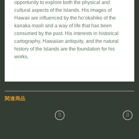
opportunity to explore both the physical and
cultural aspects of the Islands. His images of
Hawaii are influenced by the ho‘okahiko of the
kanaka maoli and a way of life that has been
consumed by the past. His interests in historical
cartography, Hawaiian antiquity, and the natural
history of the Islands are the foundation for his
works.
関連商品
お気
お気
に入
に入
りに
りに
追加
追加