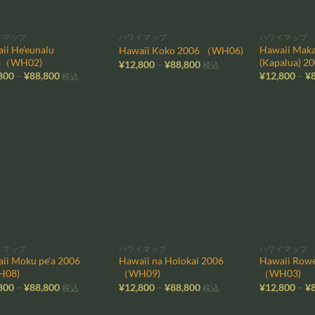
イマップ
ハワイマップ
ハワイマップ
ii He’eunalu
Hawaii Mak
Hawaii Koko 2006 （WH06)
6（WH02)
(Kapalua) 
価
¥
12,800
–
¥
88,800
税込
格
価
800
–
¥
88,800
¥
12,800
–
¥
税込
帯:
格
¥12,800
帯:
–
¥12,800
¥88,800
–
¥88,800
お気
お気
に入
に入
りに
りに
追加
追加
イマップ
ハワイマップ
ハワイマップ
ii Moku pe’a 2006
Hawaii na Holokai 2006
Hawaii Rowe
08)
（WH09)
（WH03)
価
価
800
–
¥
88,800
¥
12,800
–
¥
88,800
¥
12,800
–
¥
税込
税込
格
格
帯:
帯: