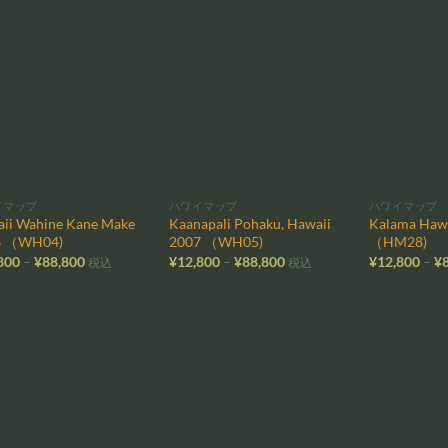
¥12,800
¥12,800
–
–
¥88,800
¥88,800
お気
お気
に入
に入
りに
りに
追加
追加
イマップ
ハワイマップ
ハワイマップ
ii Wahine Kane Make
Kaanapali Pohaku, Hawaii
Kalama Hawa
6 （WH04)
2007 （WH05)
（HM28)
価
価
800
–
¥
88,800
¥
12,800
–
¥
88,800
¥
12,800
–
¥
税込
税込
格
格
帯:
帯:
¥12,800
¥12,800
–
–
¥88,800
¥88,800
お気
お気
に入
に入
りに
りに
追加
追加