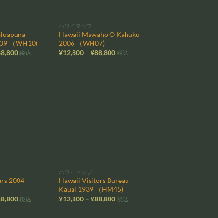
ハワイマップ
aluapuna
Hawaii Mawaho O Kahuku
2009 （WH10)
2006 （WH07)
価
価
88,800
¥
12,800
–
¥
88,800
税込
税込
格
格
帯:
帯:
¥12,800
¥12,800
–
–
¥88,800
¥88,800
お気
お気
に入
に入
りに
りに
追加
追加
ハワイマップ
rs 2004
Hawaii Visitors Bureau
Kauai 1939 （HM45)
価
価
88,800
¥
12,800
–
¥
88,800
税込
税込
格
格
帯:
帯: