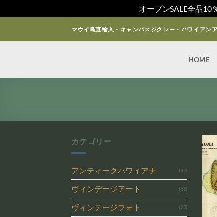
オープンSALE全品1
Skip
マウイ島直輸入・キャンバスジクレー・ハワイアン
to
content
HOME
カテゴリー
アンティークハワイアナ
(49)
ヴィンデージアート
(66)
ヴィンテージフォト
(23)