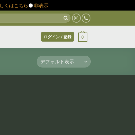
しくはこちら
⚫️
非表示
ログイン / 登録
0
お気
お気
に入
に入
りに
りに
追加
追加