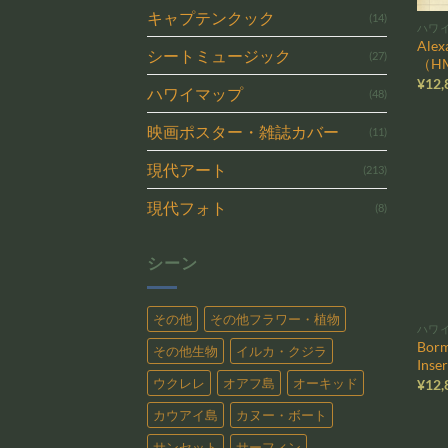
キャプテンクック
(14)
ハワ
Alex
シートミュージック
(27)
（HM
¥
12,
ハワイマップ
(48)
映画ポスター・雑誌カバー
(11)
現代アート
(213)
現代フォト
(8)
シーン
その他
その他フラワー・植物
ハワ
Borm
その他生物
イルカ・クジラ
Inse
ウクレレ
オアフ島
オーキッド
¥
12,
カウアイ島
カヌー・ボート
サンセット
サーフィン