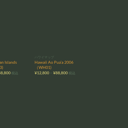
–
¥88,800
お気
お気
に入
に入
りに
りに
追加
追加
ハワイマップ
n Islands
Hawaii Ao Pua’a 2006
3)
（WH01)
価
価
88,800
¥
12,800
–
¥
88,800
税込
税込
格
格
帯:
帯:
¥12,800
¥12,800
–
–
¥88,800
¥88,800
お気
お気
に入
に入
りに
りに
追加
追加