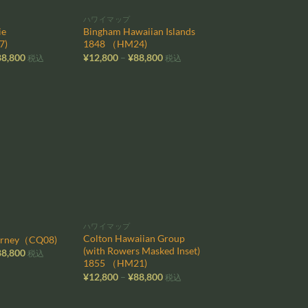
ハワイマップ
ie
Bingham Hawaiian Islands
7)
1848 （HM24)
価
価
88,800
¥
12,800
–
¥
88,800
税込
税込
格
格
帯:
帯:
¥12,800
¥12,800
–
–
¥88,800
¥88,800
お気
お気
に入
に入
りに
りに
追加
追加
ハワイマップ
Colton Hawaiian Group
ourney（CQ08)
(with Rowers Masked Inset)
価
88,800
税込
格
1855 （HM21)
帯:
価
¥
12,800
–
¥
88,800
税込
¥12,800
格
–
帯:
¥88,800
¥12,800