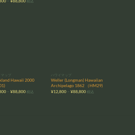
価
800
–
¥
88,800
税込
帯:
格
¥12,800
帯:
–
¥12,800
¥88,800
–
¥88,800
お気
お気
に入
に入
りに
りに
追加
追加
イマップ
ハワイマップ
ckland Hawaii 2000
Weller (Longman) Hawaiian
01)
Archipelago 1862 （HM29)
価
価
800
–
¥
88,800
¥
12,800
–
¥
88,800
税込
税込
格
格
帯:
帯:
¥12,800
¥12,800
–
–
¥88,800
¥88,800