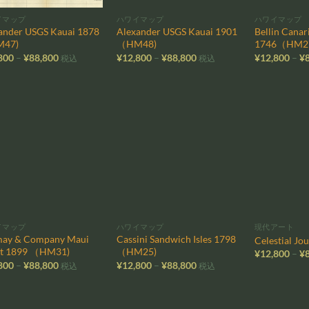
イマップ
ハワイマップ
ハワイマップ
ander USGS Kauai 1878
Alexander USGS Kauai 1901
Bellin Canar
47)
（HM48)
1746（HM2
価
価
800
–
¥
88,800
¥
12,800
–
¥
88,800
¥
12,800
–
¥
税込
税込
格
格
帯:
帯:
¥12,800
¥12,800
–
–
¥88,800
¥88,800
お気
お気
に入
に入
りに
りに
追加
追加
イマップ
ハワイマップ
現代アート
ay & Company Maui
Cassini Sandwich Isles 1798
Celestial J
rt 1899 （HM31)
（HM25)
¥
12,800
–
¥
価
価
800
–
¥
88,800
¥
12,800
–
¥
88,800
税込
税込
格
格
帯:
帯:
¥12,800
¥12,800
–
–