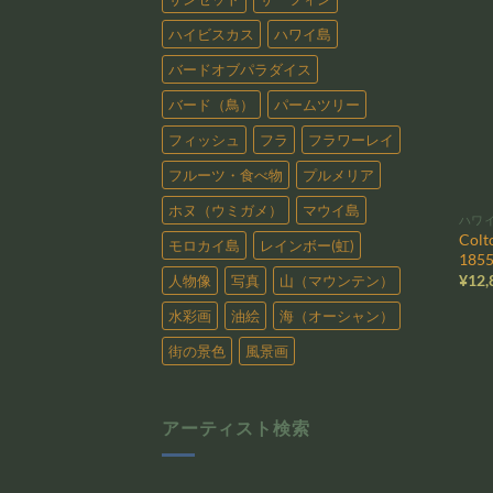
ハイビスカス
ハワイ島
バードオブパラダイス
バード（鳥）
パームツリー
フィッシュ
フラ
フラワーレイ
フルーツ・食べ物
プルメリア
ホヌ（ウミガメ）
マウイ島
ハワ
Colt
モロカイ島
レインボー(虹)
185
¥
12,
人物像
写真
山（マウンテン）
水彩画
油絵
海（オーシャン）
街の景色
風景画
アーティスト検索