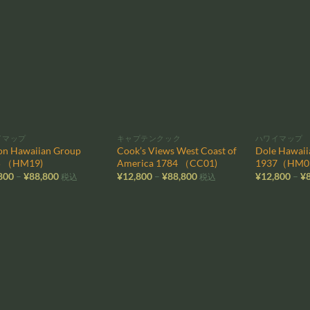
¥88,800
¥88,800
お気
お気
に入
に入
りに
りに
追加
追加
イマップ
キャプテンクック
ハワイマップ
on Hawaiian Group
Cook’s Views West Coast of
Dole Hawaiia
5 （HM19)
America 1784 （CC01)
1937（HM0
価
価
800
–
¥
88,800
¥
12,800
–
¥
88,800
¥
12,800
–
¥
税込
税込
格
格
帯:
帯:
¥12,800
¥12,800
–
–
¥88,800
¥88,800
お気
お気
に入
に入
りに
りに
追加
追加