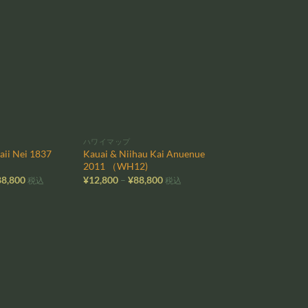
¥12,800
¥12,800
–
–
¥88,800
¥88,800
お気
お気
に入
に入
りに
りに
追加
追加
ハワイマップ
ii Nei 1837
Kauai & Niihau Kai Anuenue
2011 （WH12)
価
価
88,800
¥
12,800
–
¥
88,800
税込
税込
格
格
帯:
帯:
¥12,800
¥12,800
–
–
¥88,800
¥88,800
お気
お気
に入
に入
りに
りに
追加
追加