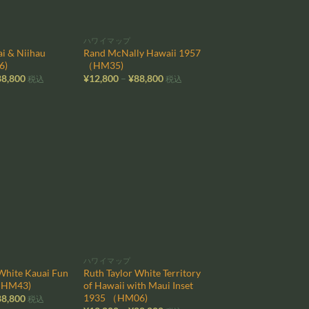
ハワイマップ
i & Niihau
Rand McNally Hawaii 1957
6)
（HM35)
価
価
88,800
¥
12,800
–
¥
88,800
税込
税込
格
格
帯:
帯:
¥12,800
¥12,800
–
–
¥88,800
¥88,800
お気
お気
に入
に入
りに
りに
追加
追加
ハワイマップ
White Kauai Fun
Ruth Taylor White Territory
（HM43)
of Hawaii with Maui Inset
1935 （HM06)
価
88,800
税込
格