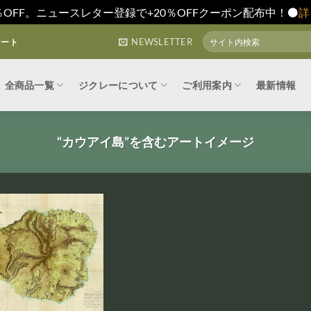
0％OFF。ニュースレター登録で+20％OFFクーポン配布中！⚫️
詳
検
NEWSLETTER
アート
索
対
象:
全商品一覧
ジクレーについて
ご利用案内
最新情報
“カウアイ島”を含むアートイメージ
お気
お気
に入
に入
りに
りに
追加
追加