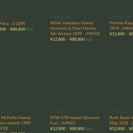
アート
ハワイマップ
ハワイマップ
Miller Hawaiian Islands
Perthes Kaua
 Pana（CQ09)
Honolulu & Pearl Harbor
1878（HM4
価
800
–
¥
88,800
税込
格
Tan Version 1899 （HM32)
¥
12,800
–
¥
帯:
価
¥
12,800
–
¥
88,800
税込
¥12,800
格
–
帯:
¥88,800
¥12,800
–
¥88,800
お気
お気
に入
に入
りに
りに
追加
追加
イマップ
ハワイマップ
ハワイマップ
 McNally Hawaii
RTW HTB Hawaii (Summer
Ruth Taylor 
ern Islands 1989
Fun)（HM05)
Map 1932 
30)
価
¥
12,800
–
¥
88,800
¥
12,800
–
¥
税込
格