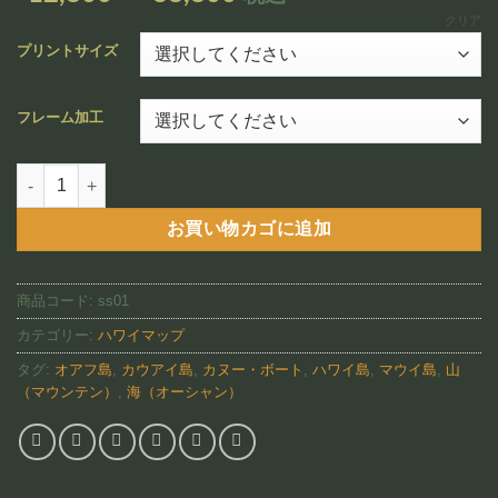
追加
格
クリア
帯:
プリントサイズ
¥12,800
–
フレーム加工
¥88,800
Strickland Hawaii 2000 （SS01)個
お買い物カゴに追加
商品コード:
ss01
カテゴリー:
ハワイマップ
タグ:
オアフ島
,
カウアイ島
,
カヌー・ボート
,
ハワイ島
,
マウイ島
,
山
（マウンテン）
,
海（オーシャン）