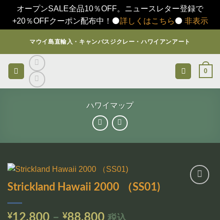
オープンSALE全品10％OFF。ニュースレター登録で
+20％OFFクーポン配布中！⚫️
詳しくはこちら
⚫️
非表示
Skip
マウイ島直輸入・キャンバスジクレー・ハワイアンアート
to
content
0
ハワイマップ
Strickland Hawaii 2000 （SS01)
お気
に入
りに
価
¥
12,800
–
¥
88,800
税込