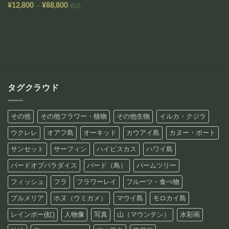
格
価
–
¥
12,800
¥
88,800
税込
帯:
格
¥12,800
帯:
–
¥12,800
¥88,800
–
¥88,800
タグクラウド
その他
その他フラワー・植物
その他生物
イルカ・クジラ
ウクレレ
オアフ島
オーキッド
カウアイ島
カヌー・ボート
サンセット
サーフィン
ハイビスカス
ハワイ島
バードオブパラダイス
バード（鳥）
パームツリー
フィッシュ
フラ
フラワーレイ
フルーツ・食べ物
プルメリア
ホヌ（ウミガメ）
マウイ島
モロカイ島
レインボー(虹)
人物像
写真
山（マウンテン）
水彩画