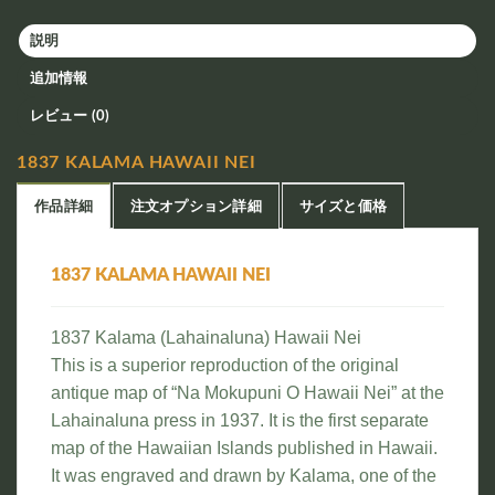
説明
追加情報
レビュー (0)
1837 KALAMA HAWAII NEI
作品詳細
注文オプション詳細
サイズと価格
1837 KALAMA HAWAII NEI
1837 Kalama (Lahainaluna) Hawaii Nei
This is a superior reproduction of the original
antique map of “Na Mokupuni O Hawaii Nei” at the
Lahainaluna press in 1937. It is the first separate
map of the Hawaiian Islands published in Hawaii.
It was engraved and drawn by Kalama, one of the