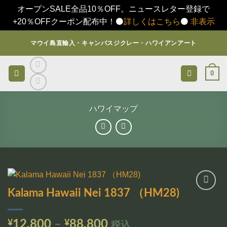
オープンSALE全品10％OFF。ニュースレター登録で
+20％OFFクーポン配布中！⚫️
詳しくはこちら
⚫️
非表示
Skip
マウイ島直輸入・キャンバスジクレー・ハワイアンアート
to
content
0
ハワイマップ
Kalama Hawaii Nei 1837 （HM28)
お気
に入
りに
価
¥
12,800
–
¥
88,800
税込