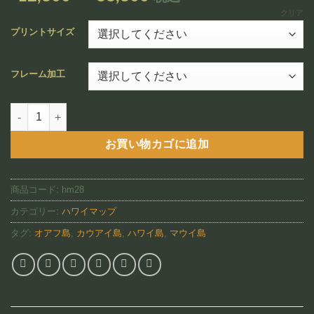
追加
格
クリア
帯:
プリントサイズ
¥12,800
–
フレーム加工
¥88,800
Kalama Hawaii Nei 1837 （HM28)個
お買い物カゴに追加
商品コード:
hm28
カテゴリー:
ハワイマップ
タグ:
オアフ島
,
カウアイ島
,
ハワイ島
,
マウイ島