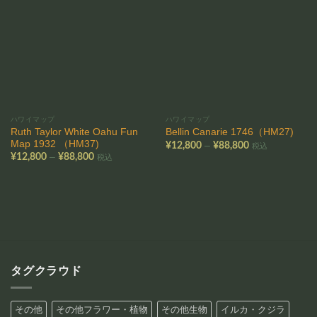
お気
お気
に入
に入
りに
りに
追加
追加
ハワイマップ
ハワイマップ
Ruth Taylor White Oahu Fun
Bellin Canarie 1746（HM27)
Map 1932 （HM37)
価
–
¥
12,800
¥
88,800
税込
格
価
–
¥
12,800
¥
88,800
税込
帯:
格
¥12,800
帯:
–
¥12,800
¥88,800
–
¥88,800
タグクラウド
その他
その他フラワー・植物
その他生物
イルカ・クジラ