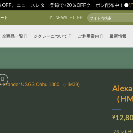
％OFF。ニュースレター登録で+20％OFFクーポン配布中！⚫️
検
NEWSLETTER
アート
索
対
象:
全商品一覧
ジクレーについて
ご利用案内
最新情報
Alex
（HM
お気
に入
りに
追加
¥
12,8
プリントサ