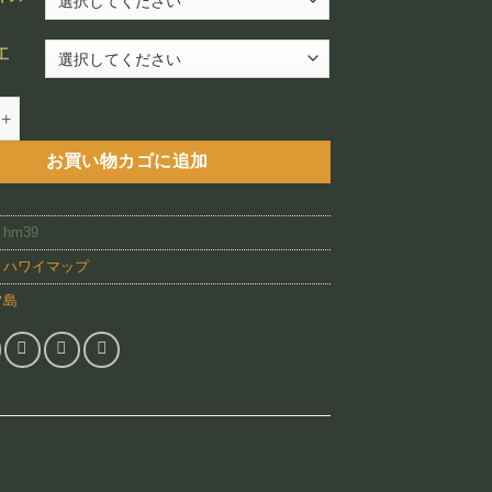
¥12,800
–
工
¥88,800
 USGS Oahu 1880 （HM39)個
お買い物カゴに追加
:
hm39
:
ハワイマップ
フ島