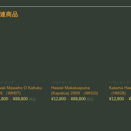
連商品
お気
お気
に入
に入
りに
りに
追加
追加
ワイマップ
ハワイマップ
ハワイマップ
waii Mawaho O Kahuku
Hawaii Makaluapuna
Kalama Haw
06 （WH07)
(Kapalua) 2009 （WH10)
（HM28)
価
価
–
–
–
,800
¥
88,800
¥
12,800
¥
88,800
¥
12,800
税込
税込
格
格
帯:
帯:
¥12,800
¥12,800
–
–
¥88,800
¥88,800