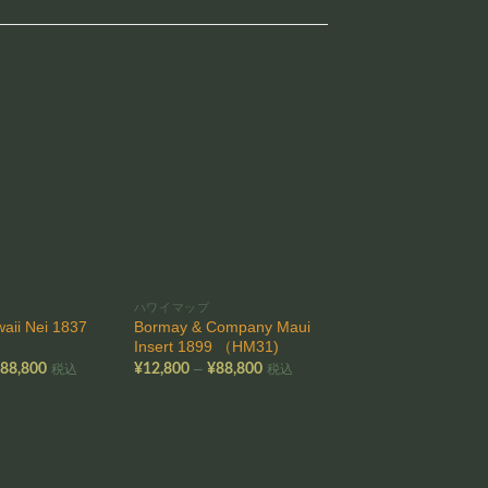
お気
お気
に入
に入
りに
りに
追加
追加
ハワイマップ
ハワイマップ
aii Nei 1837
Bormay & Company Maui
Hawaii Rowers 200
Insert 1899 （HM31)
（WH03)
価
価
–
–
¥
88,800
¥
12,800
¥
88,800
¥
12,800
¥
88,800
税込
税込
格
格
帯:
帯:
帯
¥12,800
¥12,800
¥
–
–
–
¥88,800
¥88,800
¥