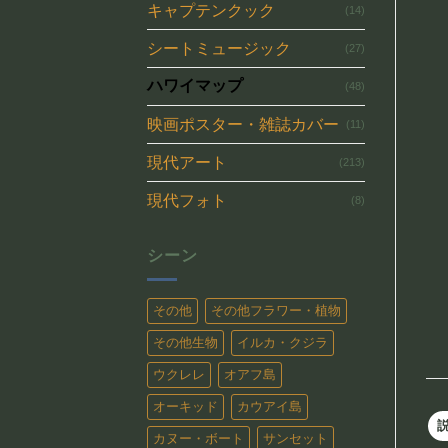
キャプテンクック
(14)
シートミュージック
(27)
ハワイマップ
(48)
映画ポスター・雑誌カバー
(11)
現代アート
(213)
現代フォト
(8)
シーン
その他
その他フラワー・植物
その他生物
イルカ・クジラ
ウクレレ
オアフ島
オーキッド
カウアイ島
カヌー・ボート
サンセット