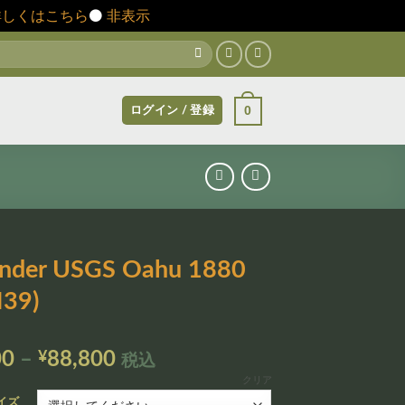
詳しくはこちら
⚫️
非表示
0
ログイン / 登録
ander USGS Oahu 1880
39)
価
00
–
¥
88,800
税込
格
クリア
帯:
イズ