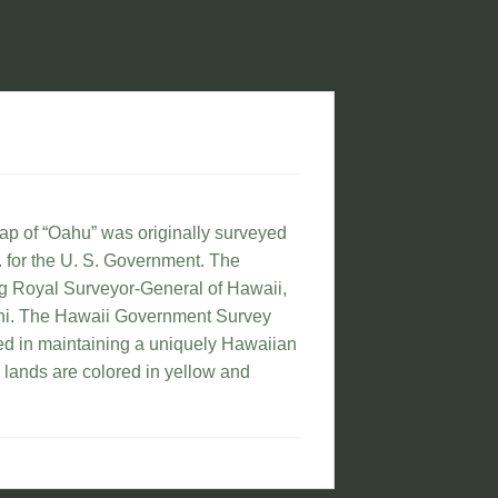
map of “Oahu” was originally surveyed
 for the U. S. Government. The
ung Royal Surveyor-General of Hawaii,
lani. The Hawaii Government Survey
ed in maintaining a uniquely Hawaiian
 lands are colored in yellow and