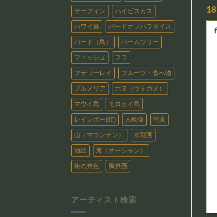
1
サーフィン
ハイビスカス
ハワイ島
バードオブパラダイス
バード（鳥）
パームツリー
フィッシュ
フラ
フラワーレイ
フルーツ・食べ物
プルメリア
ホヌ（ウミガメ）
マウイ島
モロカイ島
レインボー(虹)
人物像
写真
山（マウンテン）
水彩画
油絵
海（オーシャン）
街の景色
風景画
アーティスト検索