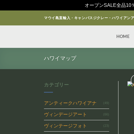
オープンSALE全品10
Skip
マウイ島直輸入・キャンバスジクレー・ハワイアン
to
content
HOME
ハワイマップ
カテゴリー
アンティークハワイアナ
(49)
ヴィンデージアート
(66)
ヴィンテージフォト
(23)