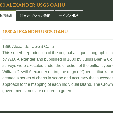
880 ALEXANDER USGS OAHU
作品詳細
注文オプション詳細
サイズと価格
1880 ALEXANDER USGS OAHU
1880 Alexander USGS Oahu
This superb reproduction of the original antique lithographic 
by W.D. Alexander and published in 1880 by Julius Bien & Co.
surveys were executed under the direction of the brilliant yo
William Dewitt Alexander during the reign of Queen Liliuoka
created a series of charts in scope and accuracy that succeed
approach to the mapping of each individual island. The Crown
government lands are colored in green.