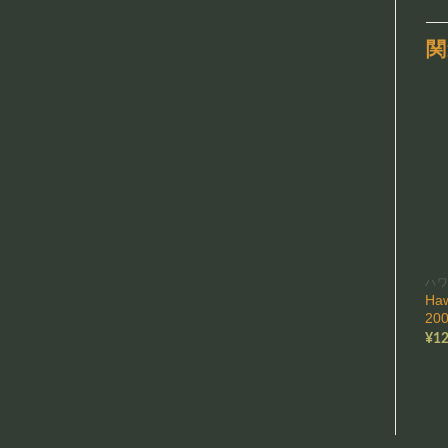
関
ハ
Ha
20
¥
12