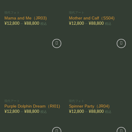
現代フォト
現代アート
Mama and Me（JR03)
Mother and Calf（SS04)
価
価
–
–
¥
12,800
¥
88,800
¥
12,800
¥
88,800
税込
税込
格
格
帯:
帯:
¥12,800
¥12,800
–
–
¥88,800
¥88,800
お気
お気
に入
に入
りに
りに
追加
追加
現代アート
現代フォト
Purple Dolphin Dream（RI01)
Spinner Party（JR04)
価
価
–
–
¥
12,800
¥
88,800
¥
12,800
¥
88,800
税込
税込
格
格
帯:
帯:
¥12,800
¥12,800
–
–
¥88,800
¥88,800