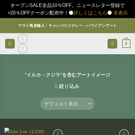
オープンSALE全品10％OFF。ニュースレター登録で
+20％OFFクーポン配布中！⚫️
詳しくはこちら
⚫️
非表示
Skip
マウイ島直輸入・キャンバスジクレー・ハワイアンアート
to
content
0
“イルカ・クジラ”を含むアートイメージ
絞り込み