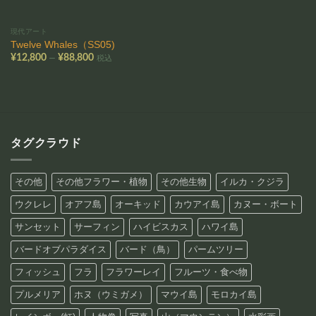
現代アート
Twelve Whales（SS05)
価
–
¥
12,800
¥
88,800
税込
格
帯:
¥12,800
–
¥88,800
タグクラウド
その他
その他フラワー・植物
その他生物
イルカ・クジラ
ウクレレ
オアフ島
オーキッド
カウアイ島
カヌー・ボート
サンセット
サーフィン
ハイビスカス
ハワイ島
バードオブパラダイス
バード（鳥）
パームツリー
フィッシュ
フラ
フラワーレイ
フルーツ・食べ物
プルメリア
ホヌ（ウミガメ）
マウイ島
モロカイ島