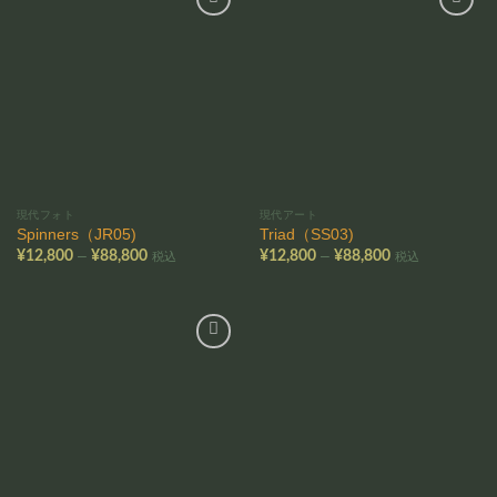
お気
お気
に入
に入
りに
りに
追加
追加
現代フォト
現代アート
Spinners（JR05)
Triad（SS03)
価
価
–
–
¥
12,800
¥
88,800
¥
12,800
¥
88,800
税込
税込
格
格
帯:
帯:
¥12,800
¥12,800
–
–
¥88,800
¥88,800
お気
に入
りに
追加