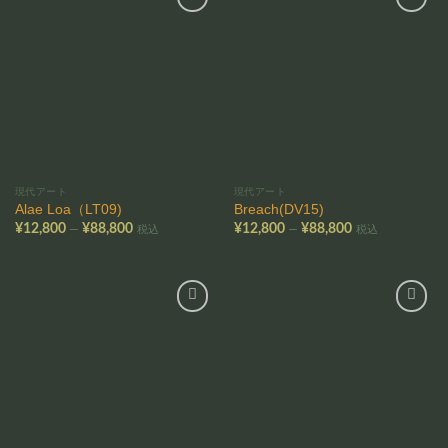
お気
お気
に入
に入
りに
りに
追加
追加
現代アート
現代アート
Alae Loa（LT09)
Breach(DV15)
価
価
–
–
¥
12,800
¥
88,800
¥
12,800
¥
88,800
税込
税込
格
格
帯:
帯:
¥12,800
¥12,800
–
–
¥88,800
¥88,800
お気
お気
に入
に入
りに
りに
追加
追加