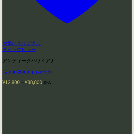
お気に入りに追加
クイックビュー
アンティークハワイアナ
Canoe Surfing（AH36)
¥
12,800
–
¥
88,800
価
税込
格
帯:
¥12,800
–
¥88,800