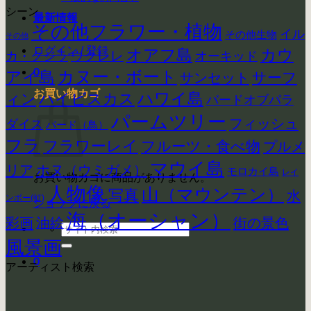
シーン
最新情報
その他フラワー・植物
イル
その他生物
その他
ログイン / 登録
カウ
オアフ島
ウクレレ
カ・クジラ
オーキッド
0
アイ島
カヌー・ボート
サーフ
サンセット
お買い物カゴ
ハイビスカス
ハワイ島
ィン
バードオブパラ
パームツリー
フィッシュ
ダイス
バード（鳥）
フラ
フラワーレイ
フルーツ・食べ物
プルメ
マウイ島
リア
ホヌ（ウミガメ）
モロカイ島
レイ
お買い物カゴに商品がありません。
人物像
山（マウンテン）
写真
水
ンボー(虹)
ショップに戻る
海（オーシャン）
彩画
街の景色
油絵
検
索
風景画
対
0
アーティスト検索
象: