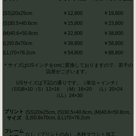
(SS)20x25cm
￥12,800
￥19,800
(S)30.5×40.6cm
￥15,800
￥23,800
(M)40.6×50.8cm
￥22,800
￥38,800
(L)50.8x70cm
￥38,800
￥58,800
(LL)70×76.2cm
￥54,800
￥88,800
＊サイズはUSインチをcmに変換しておりますので、若干の
誤差がございます。
USサイズは下記の通りです。（単位＝インチ）
（SS)8×10（S）12×16 （M）16×20 （L）20×24
（LL）24×30
プリント
(SS)20x25cm, (S)30.5×40.6cm, (M)40.6×50.8cm,
(L)50.8x70cm, (LL)70×76.2cm
サイズ
フレーム
なし（プリントのみ）, 木枠マウント加工