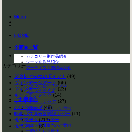
Menu
HOME
全商品一覧
カテゴリー別作品紹介
シーン別作品紹介
カテゴリー
アーティスト別作品紹介
ジクレーについて
アンティークハワイアナ
(49)
ヴィンデージアート
(66)
ディスプレイサンプル
ヴィンテージフォト
(23)
プリントサイズ
キャプテンクック
(14)
ご利用案内
シートミュージック
(27)
ハワイマップ
(48)
注文時のオプション選択
映画ポスター・雑誌カバー
(11)
よくある質問
現代アート
カスタムオーダー
(213)
卸売・割引販売のご案内
現代フォト
(8)
一般的なお問合せ