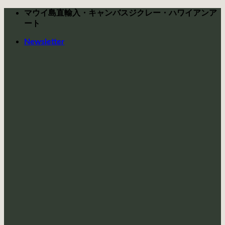
Skip
マウイ島直輸入・キャンバスジクレー・ハワイアンア
to
ート
content
Newsletter