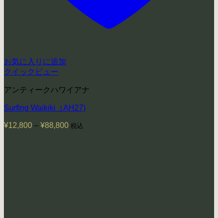
お気に入りに追加
クイックビュー
アンティークハワイアナ
Surfing Waikiki（AH27)
¥
12,800
–
¥
88,800
価
税込
格
帯:
¥12,800
–
¥88,800