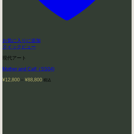
お気に入りに追加
クイックビュー
現代アート
Mother and Calf（SS04)
¥
12,800
–
¥
88,800
価
税込
格
帯:
¥12,800
–
¥88,800