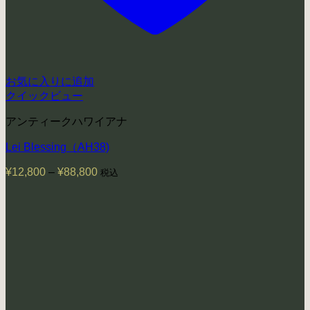
お気に入りに追加
クイックビュー
アンティークハワイアナ
Lei Blessing（AH38)
¥
12,800
–
¥
88,800
価
税込
格
帯:
¥12,800
–
¥88,800