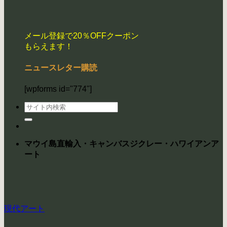
メール登録で20％OFFクーポン
もらえます！
ニュースレター購読
[wpforms id="774"]
検
索
対
象:
マウイ島直輸入・キャンバスジクレー・ハワイアンア
ート
現代アート