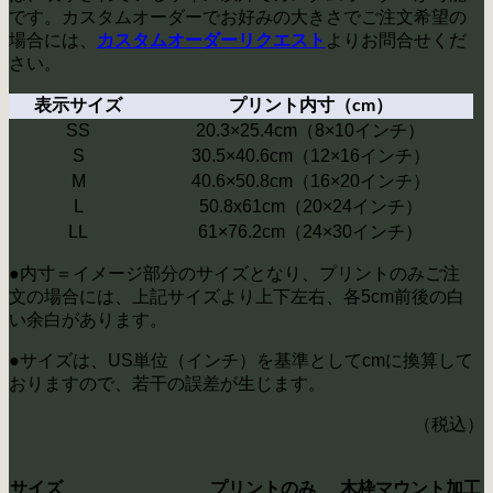
です。カスタムオーダーでお好みの大きさでご注文希望の
場合には、
よりお問合せくだ
カスタムオーダーリクエスト
さい。
表示サイズ
プリント内寸（cm）
SS
20.3×25.4cm（8×10インチ）
S
30.5×40.6cm（12×16インチ）
M
40.6×50.8cm（16×20インチ）
L
50.8x61cm（20×24インチ）
LL
61×76.2cm（24×30インチ）
●内寸＝イメージ部分のサイズとなり、プリントのみご注
文の場合には、上記サイズより上下左右、各5cm前後の白
い余白があります。
●サイズは、US単位（インチ）を基準としてcmに換算して
おりますので、若干の誤差が生じます。
（税込）
サイズ
プリントのみ
木枠マウント加工