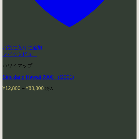
お気に入りに追加
クイックビュー
ハワイマップ
Strickland Hawaii 2000 （SS01)
¥
12,800
–
¥
88,800
価
税込
格
帯:
¥12,800
–
¥88,800