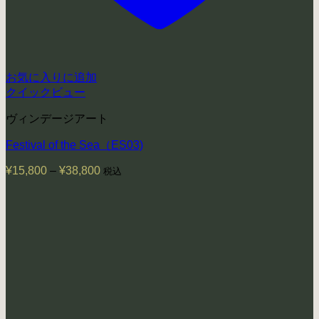
お気に入りに追加
クイックビュー
ヴィンデージアート
Festival of the Sea（ES03)
¥
15,800
–
¥
38,800
価
税込
格
帯:
¥15,800
–
¥38,800