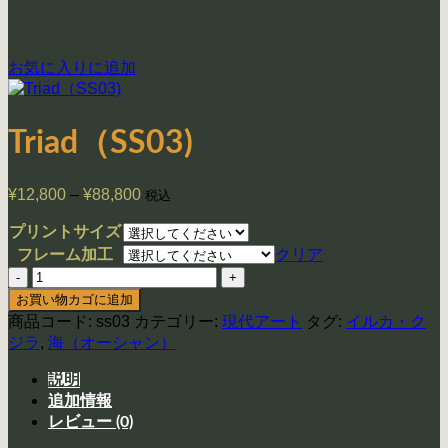
お気に入りに追加
Triad（SS03)
¥
12,800
–
¥
88,800
価
税込
格
プリントサイズ
帯:
クリア
フレーム加工
¥12,800
–
Triad（SS03)
¥88,800
個
お買い物カゴに追加
商品コード:
ss03
カテゴリー:
現代アート
タグ:
イルカ・ク
ジラ
,
海（オーシャン）
説明
追加情報
レビュー (0)