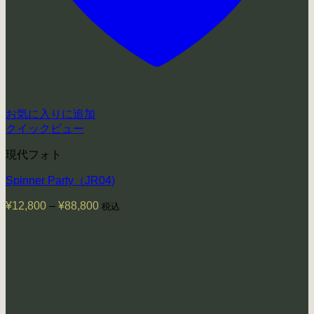
お気に入りに追加
クイックビュー
現代フォト
Spinner Party（JR04)
¥
12,800
–
¥
88,800
価
税込
格
帯:
¥12,800
–
¥88,800