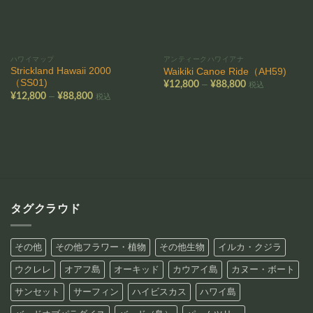
ハワイマップ
アンティークハワイアナ
Strickland Hawaii 2000
Waikiki Canoe Ride（AH59)
（SS01)
価
–
¥
12,800
¥
88,800
税込
格
価
–
¥
12,800
¥
88,800
税込
帯:
格
¥12,800
帯:
–
¥12,800
¥88,800
–
¥88,800
タグクラウド
その他
その他フラワー・植物
その他生物
イルカ・クジラ
ウクレレ
オアフ島
オーキッド
カウアイ島
カヌー・ボート
サンセット
サーフィン
ハイビスカス
ハワイ島