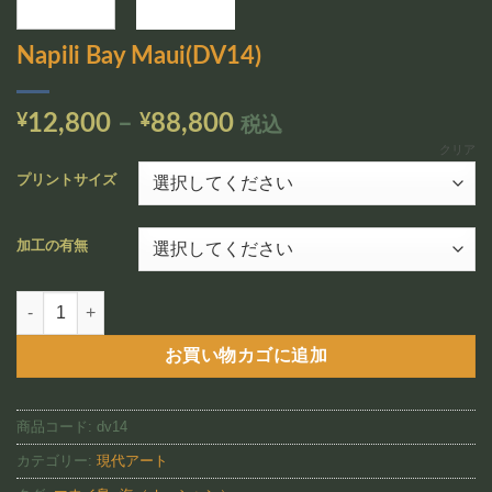
追加
Napili Bay Maui(DV14)
価
¥
12,800
–
¥
88,800
税込
格
クリア
帯:
プリントサイズ
¥12,800
–
加工の有無
¥88,800
Napili Bay Maui(DV14)個
お買い物カゴに追加
商品コード:
dv14
カテゴリー:
現代アート