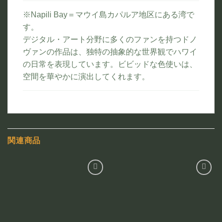
※Napili Bay＝マウイ島カパルア地区にある湾で
す。
デジタル・アート分野に多くのファンを持つドノ
ヴァンの作品は、独特の抽象的な世界観でハワイ
の日常を表現しています。ビビッドな色使いは、
空間を華やかに演出してくれます。
関連商品
お気
お気
に入
に入
りに
りに
追加
追加