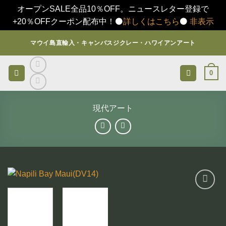
オープンSALE全品10％OFF。ニュースレター登録で
+20％OFFクーポン配布中！⚫️
詳しくはこちら
⚫️
非表示
Skip
マウイ島直輸入・キャンバスジクレー・ハワイアンアート
to
content
0
現代アート
お気
に入
りに