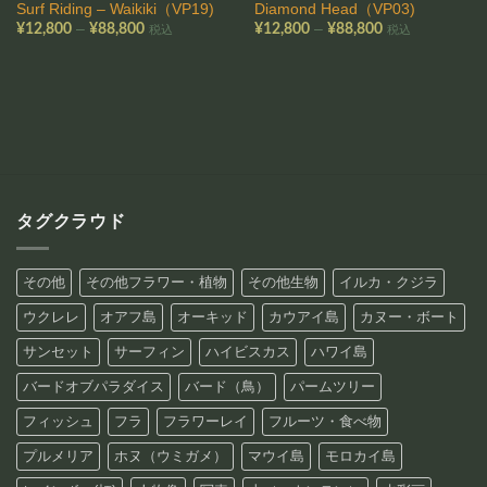
Surf Riding – Waikiki（VP19)
Diamond Head（VP03)
価
価
–
–
¥
12,800
¥
88,800
¥
12,800
¥
88,800
税込
税込
格
格
帯:
帯:
¥12,800
¥12,800
–
–
¥88,800
¥88,800
タグクラウド
その他
その他フラワー・植物
その他生物
イルカ・クジラ
ウクレレ
オアフ島
オーキッド
カウアイ島
カヌー・ボート
サンセット
サーフィン
ハイビスカス
ハワイ島
バードオブパラダイス
バード（鳥）
パームツリー
フィッシュ
フラ
フラワーレイ
フルーツ・食べ物
プルメリア
ホヌ（ウミガメ）
マウイ島
モロカイ島