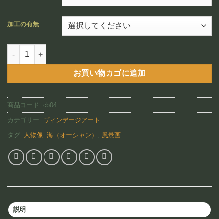
¥12,800
–
加工の有無
¥88,800
Fishing in Hawaii（CB04)個
お買い物カゴに追加
商品コード:
cb04
カテゴリー:
ヴィンデージアート
タグ:
人物像
,
海（オーシャン）
,
風景画
説明