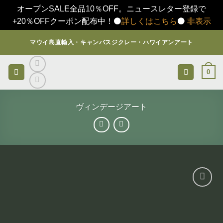
オープンSALE全品10％OFF。ニュースレター登録で
+20％OFFクーポン配布中！⚫️
詳しくはこちら
⚫️
非表示
Skip
マウイ島直輸入・キャンバスジクレー・ハワイアンアート
to
content
0
ヴィンデージアート
お気
に入
りに