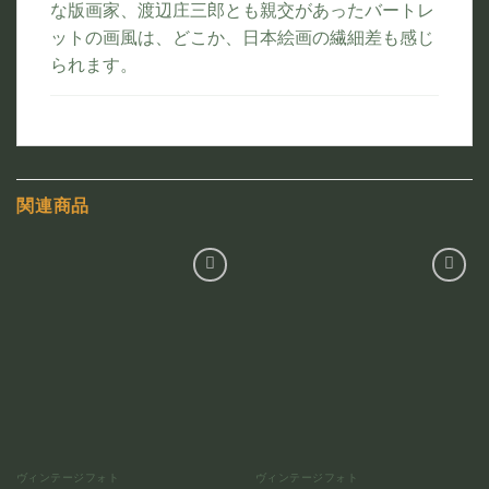
な版画家、渡辺庄三郎とも親交があったバートレ
ットの画風は、どこか、日本絵画の繊細差も感じ
られます。
関連商品
お気
お気
に入
に入
りに
りに
追加
追加
ヴィンテージフォト
ヴィンテージフォト