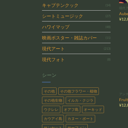
キャプテンクック
(14)
現代
Aube
シートミュージック
(27)
¥
12,
ハワイマップ
(48)
映画ポスター・雑誌カバー
(11)
現代アート
(213)
現代フォト
(8)
シーン
その他
その他フラワー・植物
アン
Frui
その他生物
イルカ・クジラ
¥
12,
ウクレレ
オアフ島
オーキッド
カウアイ島
カヌー・ボート
サンセット
サーフィン