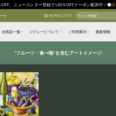
0％OFF。ニュースレター登録で+20％OFFクーポン配布中！⚫️
詳
検
NEWSLETTER
アート
索
対
象:
全商品一覧
ジクレーについて
ご利用案内
最新情報
“フルーツ・食べ物”を含むアートイメージ
お気
お気
に入
に入
りに
りに
追加
追加