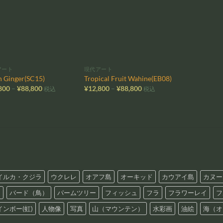
に入
に入
りに
りに
追加
追加
アート
現代アート
h Ginger(SC15)
Tropical Fruit Wahine(EB08)
価
価
800
–
¥
88,800
¥
12,800
–
¥
88,800
税込
税込
格
格
帯:
帯:
¥12,800
¥12,800
–
–
¥88,800
¥88,800
イルカ・クジラ
ウクレレ
オアフ島
オーキッド
カウアイ島
カヌー
ス
バード（鳥）
パームツリー
フィッシュ
フラ
フラワーレイ
フ
インボー(虹)
人物像
写真
山（マウンテン）
水彩画
油絵
海（オ