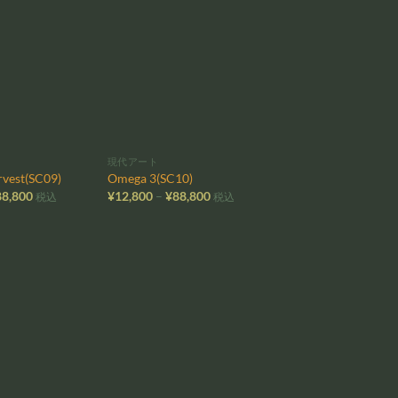
¥88,800
お気
お気
に入
に入
りに
りに
追加
追加
現代アート
rvest(SC09)
Omega 3(SC10)
価
価
88,800
¥
12,800
–
¥
88,800
税込
税込
格
格
帯:
帯:
¥12,800
¥12,800
–
–
¥88,800
¥88,800
お気
お気
に入
に入
りに
りに
追加
追加