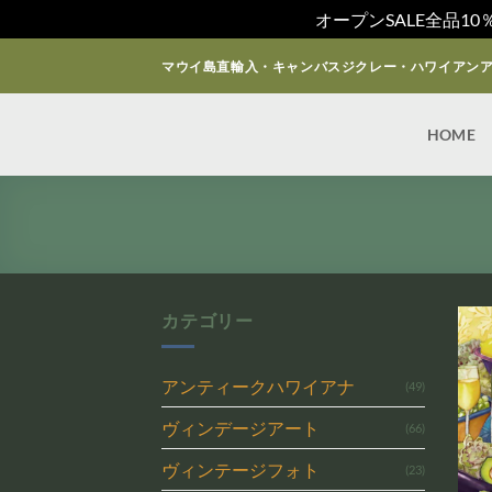
オープンSALE全品1
Skip
マウイ島直輸入・キャンバスジクレー・ハワイアン
to
content
HOME
カテゴリー
アンティークハワイアナ
(49)
ヴィンデージアート
(66)
ヴィンテージフォト
(23)