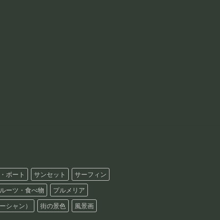
・ボート
サンセット
サーフィン
ルーツ・食べ物
プルメリア
ーシャン）
街の景色
風景画