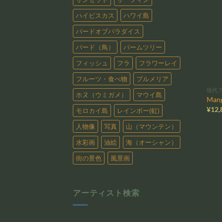
ハイビスカス
ハワイ島
バードオブパラダイス
バード（鳥）
パームツリー
フィッシュ
フラ
フラワーレイ
フルーツ・食べ物
プルメリア
現代
ホヌ（ウミガメ）
マウイ島
Man
¥
12,
モロカイ島
レインボー(虹)
人物像
写真
山（マウンテン）
水彩画
油絵
海（オーシャン）
街の景色
風景画
アーティスト検索