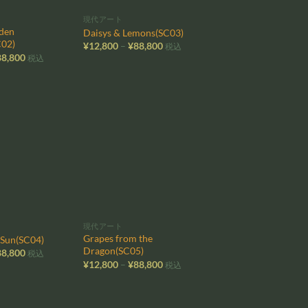
現代アート
lden
Daisys & Lemons(SC03)
C02)
価
¥
12,800
–
¥
88,800
税込
格
価
88,800
税込
帯:
格
¥12,800
帯:
–
¥12,800
¥88,800
–
¥88,800
お気
お気
に入
に入
りに
りに
追加
追加
現代アート
Grapes from the
e Sun(SC04)
Dragon(SC05)
価
88,800
税込
格
価
¥
12,800
–
¥
88,800
税込
帯:
格
¥12,800
帯:
–
¥12,800
¥88,800
–