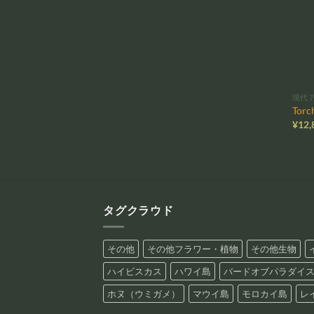
現代
Torc
¥
12,
タグクラウド
その他
その他フラワー・植物
その他生物
ハイビスカス
ハワイ島
バードオブパラダイ
ホヌ（ウミガメ）
マウイ島
モロカイ島
レ