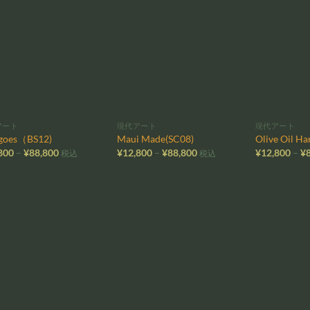
お気
お気
に入
に入
りに
りに
追加
追加
アート
現代アート
現代アート
goes（BS12)
Maui Made(SC08)
Olive Oil Ha
価
価
800
–
¥
88,800
¥
12,800
–
¥
88,800
¥
12,800
–
¥
税込
税込
格
格
帯:
帯:
¥12,800
¥12,800
–
–
¥88,800
¥88,800
お気
お気
に入
に入
りに
りに
追加
追加