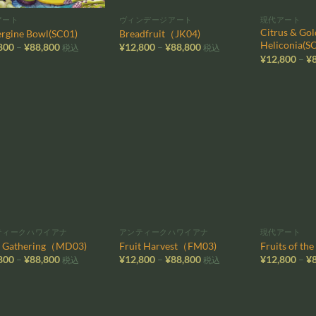
アート
ヴィンデージアート
現代アート
Citrus & Go
rgine Bowl(SC01)
Breadfruit（JK04)
Heliconia(S
価
価
800
–
¥
88,800
¥
12,800
–
¥
88,800
税込
税込
格
格
¥
12,800
–
¥
帯:
帯:
¥12,800
¥12,800
–
–
¥88,800
¥88,800
お気
お気
に入
に入
りに
りに
追加
追加
ティークハワイアナ
アンティークハワイアナ
現代アート
t Gathering（MD03)
Fruit Harvest（FM03)
Fruits of th
価
価
800
–
¥
88,800
¥
12,800
–
¥
88,800
¥
12,800
–
¥
税込
税込
格
格
帯:
帯:
¥12,800
¥12,800
–
–
¥88,800
¥88,800