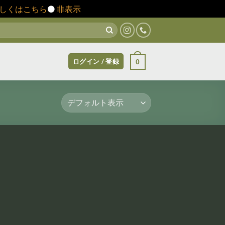
しくはこちら
⚫️
非表示
ログイン / 登録
0
お気
お気
に入
に入
りに
りに
追加
追加