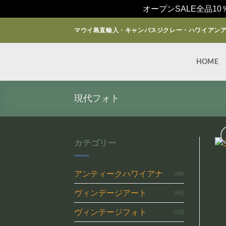
オープンSALE全品10
Skip
マウイ島直輸入・キャンバスジクレー・ハワイアン
to
content
HOME
現代フォト
カテゴリー
アンティークハワイアナ
(49)
ヴィンデージアート
(66)
ヴィンテージフォト
(23)