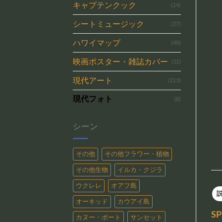
キャプテンクック
(14)
シートミュージック
(27)
ハワイマップ
(48)
映画ポスター・雑誌カバー
(11)
現代アート
(213)
現代フォト
(8)
シーン
その他
その他フラワー・植物
その他生物
イルカ・クジラ
ウクレレ
オアフ島
オーキッド
カウアイ島
S
カヌー・ボート
サンセット