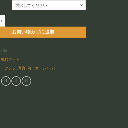
–
¥88,800
JR05)個
お買い物カゴに追加
:
jr05
:
現代フォト
カ・クジラ
,
写真
,
海（オーシャン）