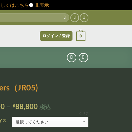
詳しくはこちら
⚫️
非表示
0
ログイン / 登録
ners（JR05)
価
00
–
¥
88,800
税込
格
クリア
帯:
イズ
¥12,800