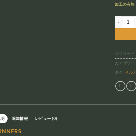
加工の有無
Spinners（
商品コード
カテゴリー
タグ:
イル
説明
追加情報
レビュー (0)
PINNERS