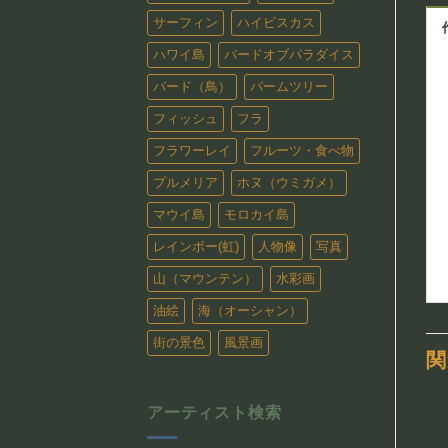
サーフィン
ハイビスカス
ハワイ島
バードオブパラダイス
バード（鳥）
パームツリー
フィッシュ
フラ
フラワーレイ
フルーツ・食べ物
プルメリア
ホヌ（ウミガメ）
マウイ島
モロカイ島
レインボー(虹)
人物像
写真
山（マウンテン）
水彩画
油絵
海（オーシャン）
街の景色
風景画
関
アーティスト検索