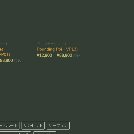
お気
お気
に入
に入
りに
りに
追加
追加
フォト
ヴィンテージフォト
ヴィンテージフォト
et
Pounding Poi（VP13)
Surfing Riders（VP
VP01)
価
–
–
¥
12,800
¥
88,800
¥
12,800
¥
88,800
税込
格
価
¥
88,800
税込
帯:
帯
格
¥12,800
¥
帯:
–
–
¥12,800
¥88,800
¥
–
¥88,800
ー・ボート
サンセット
サーフィン