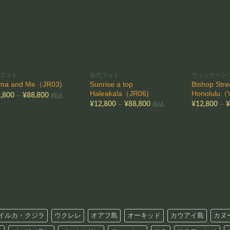
お気
お気
に入
に入
りに
りに
追加
追加
代フォト
現代フォト
ヴィンテージ
Sunrise a top
Bishop Stre
ma and Me（JR03)
Haleakala（JR06)
Honolulu（
価
–
,800
¥
88,800
税込
格
価
–
–
¥
12,800
¥
88,800
¥
12,800
税込
帯:
格
¥12,800
帯:
–
¥12,800
¥88,800
–
¥88,800
イルカ・クジラ
ウクレレ
オアフ島
オーキッド
カウアイ島
カヌ