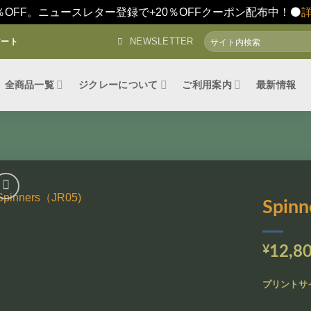
％OFF。ニュースレター登録で+20％OFFクーポン配布中！⚫️
検
NEWSLETTER
アート
索
対
象:
全商品一覧
ジクレーについて
ご利用案内
最新情報
Spin
お気
に入
¥
12,8
りに
追加
プリントサ