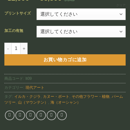
追加
格
クリア
帯:
プリントサイズ
¥12,800
–
加工の有無
¥88,800
Alae Loa（LT09)個
お買い物カゴに追加
商品コード:
lt09
カテゴリー:
現代アート
タグ:
イルカ・クジラ
,
カヌー・ボート
,
その他フラワー・植物
,
パーム
ツリー
,
山（マウンテン）
,
海（オーシャン）