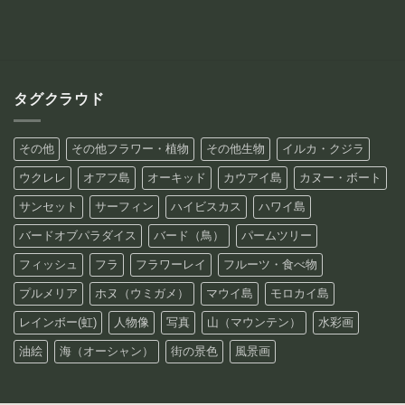
¥88,800
¥88,800
タグクラウド
その他
その他フラワー・植物
その他生物
イルカ・クジラ
ウクレレ
オアフ島
オーキッド
カウアイ島
カヌー・ボート
サンセット
サーフィン
ハイビスカス
ハワイ島
バードオブパラダイス
バード（鳥）
パームツリー
フィッシュ
フラ
フラワーレイ
フルーツ・食べ物
プルメリア
ホヌ（ウミガメ）
マウイ島
モロカイ島
レインボー(虹)
人物像
写真
山（マウンテン）
水彩画
油絵
海（オーシャン）
街の景色
風景画