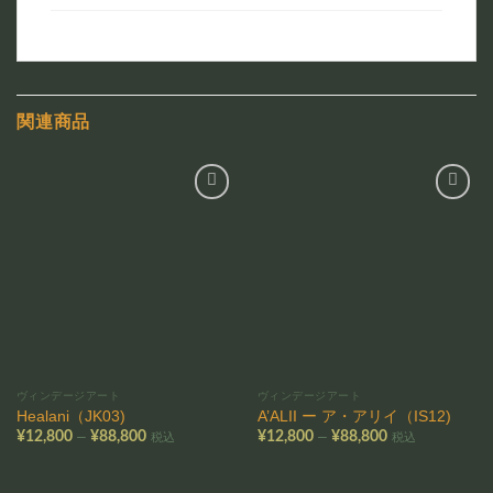
関連商品
お気
お気
に入
に入
りに
りに
追加
追加
ヴィンデージアート
ヴィンデージアート
Healani（JK03)
A’ALII ー ア・アリイ（IS12)
価
価
–
–
¥
12,800
¥
88,800
¥
12,800
¥
88,800
税込
税込
格
格
帯:
帯:
¥12,800
¥12,800
–
–