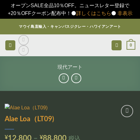
オープンSALE全品10％OFF。ニュースレター登録で
+20％OFFクーポン配布中！⚫️
詳しくはこちら
⚫️
非表示
Skip
マウイ島直輸入・キャンバスジクレー・ハワイアンアート
to
content
0
現代アート
Alae Loa（LT09)
お気
に入
りに
価
¥
12,800
–
¥
88,800
税込