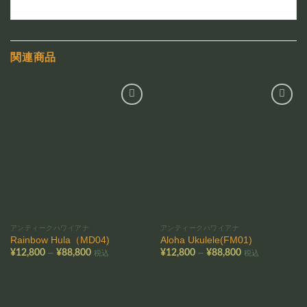
関連商品
お気
お気
に入
に入
りに
りに
追加
追加
アンティークハワイアナ
アンティークハワイアナ
Rainbow Hula（MD04)
Aloha Ukulele(FM01)
価
価
–
–
¥
12,800
¥
88,800
¥
12,800
¥
88,800
税込
税込
格
格
帯:
帯:
¥12,800
¥12,800
–
–
¥88,800
¥88,800