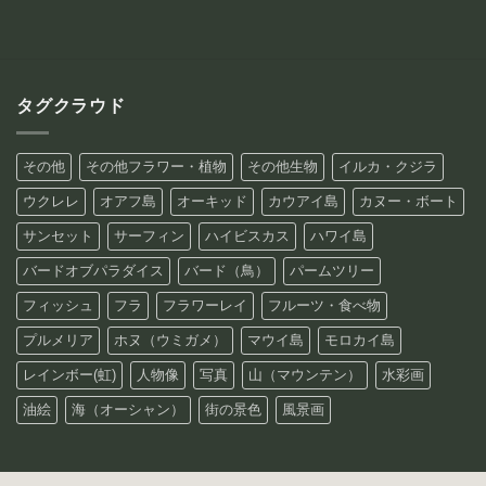
タグクラウド
その他
その他フラワー・植物
その他生物
イルカ・クジラ
ウクレレ
オアフ島
オーキッド
カウアイ島
カヌー・ボート
サンセット
サーフィン
ハイビスカス
ハワイ島
バードオブパラダイス
バード（鳥）
パームツリー
フィッシュ
フラ
フラワーレイ
フルーツ・食べ物
プルメリア
ホヌ（ウミガメ）
マウイ島
モロカイ島
レインボー(虹)
人物像
写真
山（マウンテン）
水彩画
油絵
海（オーシャン）
街の景色
風景画