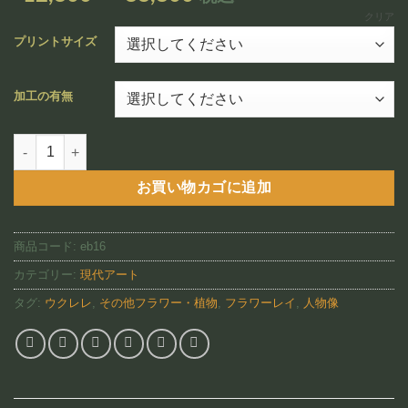
追加
格
クリア
帯:
プリントサイズ
¥12,800
–
加工の有無
¥88,800
Aloha Strum(EB16)個
お買い物カゴに追加
商品コード:
eb16
カテゴリー:
現代アート
タグ:
ウクレレ
,
その他フラワー・植物
,
フラワーレイ
,
人物像