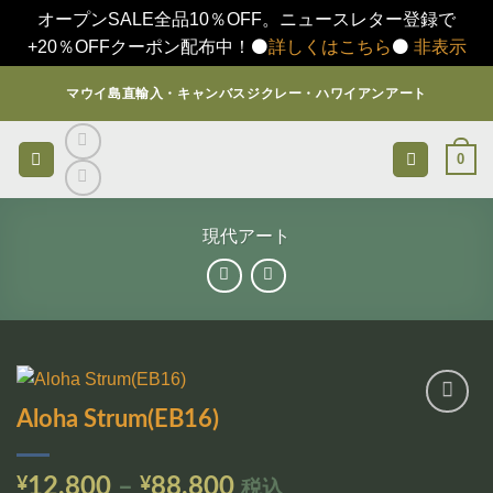
オープンSALE全品10％OFF。ニュースレター登録で
+20％OFFクーポン配布中！⚫️
詳しくはこちら
⚫️
非表示
Skip
マウイ島直輸入・キャンバスジクレー・ハワイアンアート
to
content
0
現代アート
Aloha Strum(EB16)
お気
に入
りに
価
¥
12,800
–
¥
88,800
税込