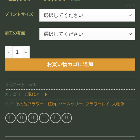
追加
格
クリア
帯:
プリントサイズ
¥12,800
–
加工の有無
¥88,800
The Gathering(EB15)個
お買い物カゴに追加
商品コード:
eb15
カテゴリー:
現代アート
タグ:
その他フラワー・植物
,
パームツリー
,
フラワーレイ
,
人物像