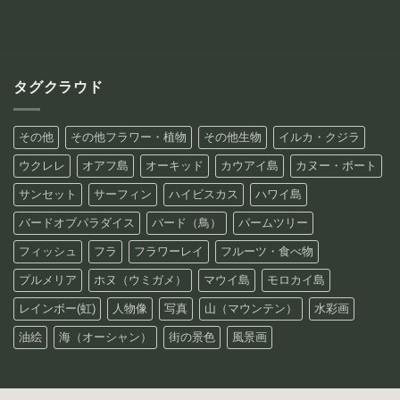
タグクラウド
その他
その他フラワー・植物
その他生物
イルカ・クジラ
ウクレレ
オアフ島
オーキッド
カウアイ島
カヌー・ボート
サンセット
サーフィン
ハイビスカス
ハワイ島
バードオブパラダイス
バード（鳥）
パームツリー
フィッシュ
フラ
フラワーレイ
フルーツ・食べ物
プルメリア
ホヌ（ウミガメ）
マウイ島
モロカイ島
レインボー(虹)
人物像
写真
山（マウンテン）
水彩画
油絵
海（オーシャン）
街の景色
風景画