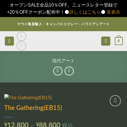
オープンSALE全品10％OFF。ニュースレター登録で
+20％OFFクーポン配布中！⚫️
詳しくはこちら
⚫️
非表示
Skip
マウイ島直輸入・キャンバスジクレー・ハワイアンアート
to
content
0
現代アート
The Gathering(EB15)
お気
に入
りに
価
¥
12,800
–
¥
88,800
税込