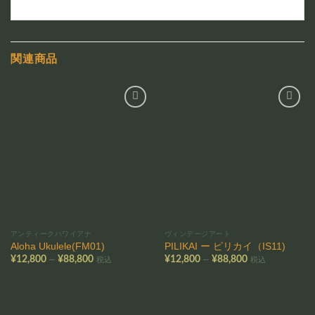
関連商品
お気
お気
に入
に入
りに
りに
追加
追加
アンティークハワイアナ
ヴィンデージアート
Aloha Ukulele(FM01)
PILIKAI ー ピリカイ（IS11)
価
価
–
–
¥
12,800
¥
88,800
¥
12,800
¥
88,800
税込
税込
格
格
帯:
帯:
¥12,800
¥12,800
–
–
¥88,800
¥88,800