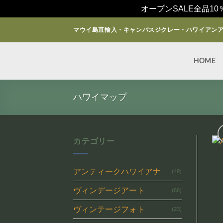
オープンSALE全品10
Skip
マウイ島直輸入・キャンバスジクレー・ハワイアン
to
content
HOME
ハワイマップ
カテゴリー
アンティークハワイアナ
(49)
ヴィンデージアート
(66)
ヴィンテージフォト
(23)