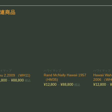
連商品
お気
お気
に入
に入
りに
りに
追加
追加
ワイマップ
ハワイマップ
ハワイマップ
Rand McNally Hawaii 1957
Hawaii Wah
hu 2,2009 （WH11)
（HM35)
2006 （WH
価
–
,800
¥
88,800
税込
格
価
–
–
¥
12,800
¥
88,800
¥
12,800
税込
帯:
格
¥12,800
帯:
–
¥12,800
¥88,800
–
¥88,800