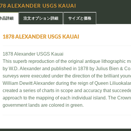
878 ALEXANDER USGS KAUAI
作品詳細
注文オプション詳細
サイズと価格
1878 ALEXANDER USGS KAUAI
1878 Alexander USGS Kauai
This superb reproduction of the original antique lithographic 
by W.D. Alexander and published in 1878 by Julius Bien & Co.
surveys were executed under the direction of the brilliant yo
William Dewitt Alexander during the reign of Queen Liliuoka
created a series of charts in scope and accuracy that succeed
approach to the mapping of each individual island. The Crown
government lands are colored in green.