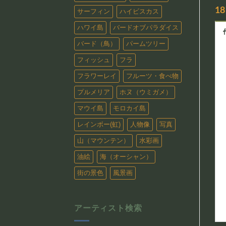
1
サーフィン
ハイビスカス
ハワイ島
バードオブパラダイス
バード（鳥）
パームツリー
フィッシュ
フラ
フラワーレイ
フルーツ・食べ物
プルメリア
ホヌ（ウミガメ）
マウイ島
モロカイ島
レインボー(虹)
人物像
写真
山（マウンテン）
水彩画
油絵
海（オーシャン）
街の景色
風景画
アーティスト検索