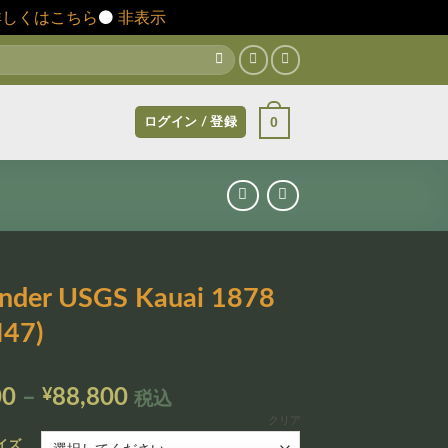
詳しくはこちら
⚫️
非表示
0
ログイン / 登録
nder USGS Kauai 1878
47)
価
00
–
¥
88,800
税込
格
クリア
帯:
イズ