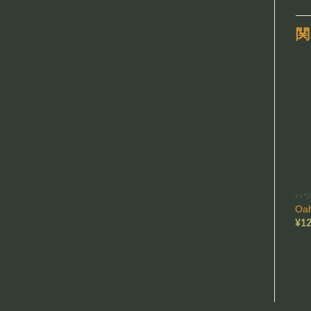
関
ハ
Oa
¥
12