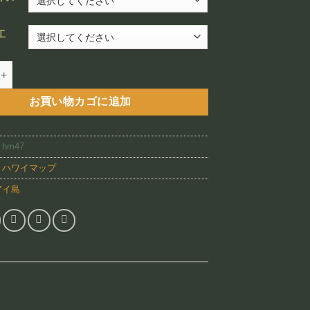
¥12,800
–
工
¥88,800
 USGS Kauai 1878 （HM47)個
お買い物カゴに追加
:
hm47
:
ハワイマップ
アイ島