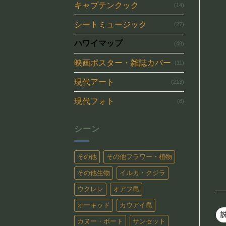
キャプテンクック
(14)
シートミュージック
(27)
ハワイマップ
(48)
映画ポスター・雑誌カバー
(11)
現代アート
(213)
現代フォト
(8)
シーン
その他
その他フラワー・植物
その他生物
イルカ・クジラ
ウクレレ
オアフ島
オーキッド
カウアイ島
カヌー・ボート
サンセット