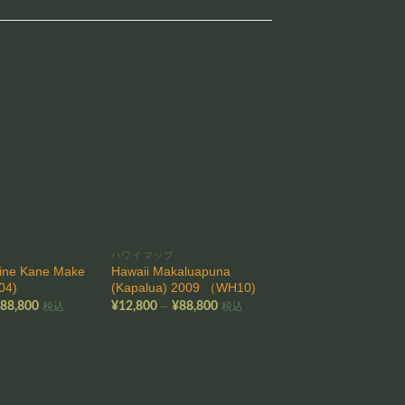
お気
お気
に入
に入
りに
りに
追加
追加
ハワイマップ
ハワイマップ
ine Kane Make
Hawaii Makaluapuna
Colton Hawaiian Gr
04)
(Kapalua) 2009 （WH10)
1855 （HM19)
価
価
–
–
¥
88,800
¥
12,800
¥
88,800
¥
12,800
¥
88,800
税込
税込
格
格
帯:
帯:
帯
¥12,800
¥12,800
¥
–
–
–
¥88,800
¥88,800
¥