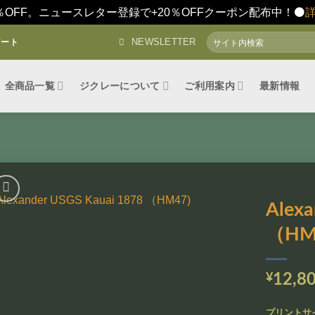
％OFF。ニュースレター登録で+20％OFFクーポン配布中！⚫️
検
NEWSLETTER
アート
索
対
象:
全商品一覧
ジクレーについて
ご利用案内
最新情報
Alexa
（HM
お気
に入
りに
追加
¥
12,8
プリントサ