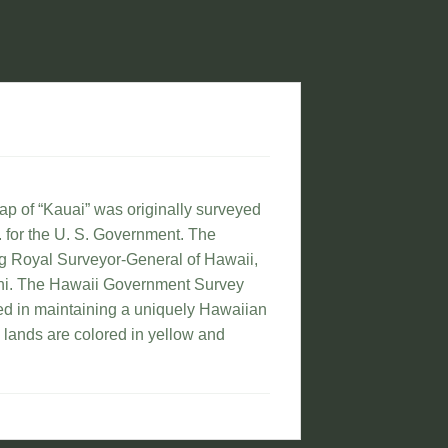
map of “Kauai” was originally surveyed
 for the U. S. Government. The
ung Royal Surveyor-General of Hawaii,
lani. The Hawaii Government Survey
ed in maintaining a uniquely Hawaiian
 lands are colored in yellow and