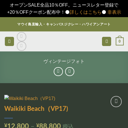
オープンSALE全品10％OFF。ニュースレター登録で
+20％OFFクーポン配布中！⚫️
詳しくはこちら
⚫️
非表示
Skip
マウイ島直輸入・キャンバスジクレー・ハワイアンアート
to
content
0
ヴィンテージフォト
Waikiki Beach（VP17)
お気
に入
りに
価
¥
12,800
–
¥
88,800
税込