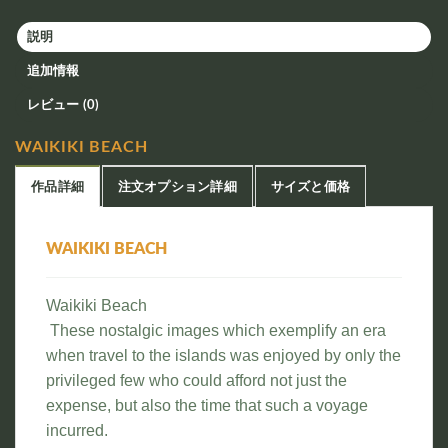
説明
追加情報
レビュー (0)
WAIKIKI BEACH
作品詳細
注文オプション詳細
サイズと価格
WAIKIKI BEACH
Waikiki Beach
These nostalgic images which exemplify an era
when travel to the islands was enjoyed by only the
privileged few who could afford not just the
expense, but also the time that such a voyage
incurred.