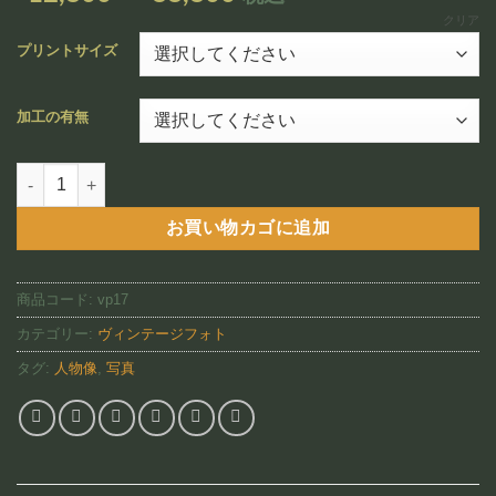
追加
格
クリア
帯:
プリントサイズ
¥12,800
–
加工の有無
¥88,800
Waikiki Beach（VP17)個
お買い物カゴに追加
商品コード:
vp17
カテゴリー:
ヴィンテージフォト
タグ:
人物像
,
写真