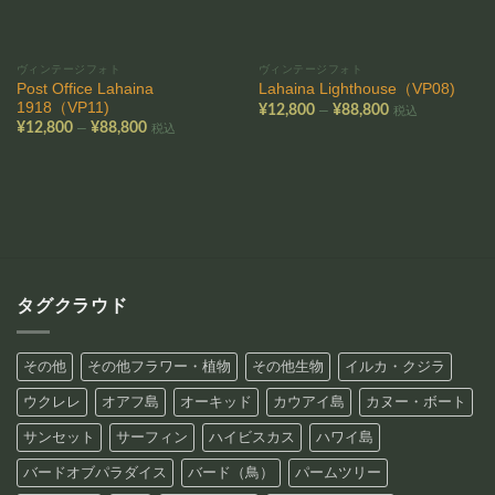
ヴィンテージフォト
ヴィンテージフォト
Post Office Lahaina
Lahaina Lighthouse（VP08)
1918（VP11)
価
–
¥
12,800
¥
88,800
税込
格
価
–
¥
12,800
¥
88,800
税込
帯:
格
¥12,800
帯:
–
¥12,800
¥88,800
–
¥88,800
タグクラウド
その他
その他フラワー・植物
その他生物
イルカ・クジラ
ウクレレ
オアフ島
オーキッド
カウアイ島
カヌー・ボート
サンセット
サーフィン
ハイビスカス
ハワイ島
バードオブパラダイス
バード（鳥）
パームツリー