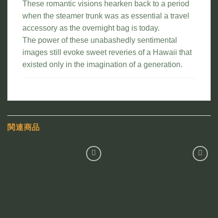
These romantic visions hearken back to a period
when the steamer trunk was as essential a travel
accessory as the overnight bag is today.
The power of these unabashedly sentimental
images still evoke sweet reveries of a Hawaii that
existed only in the imagination of a generation.
関連商品
お気
お気
に入
に入
りに
りに
追加
追加