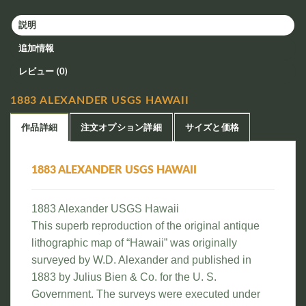
説明
追加情報
レビュー (0)
1883 ALEXANDER USGS HAWAII
作品詳細
注文オプション詳細
サイズと価格
1883 ALEXANDER USGS HAWAII
1883 Alexander USGS Hawaii
This superb reproduction of the original antique
lithographic map of “Hawaii” was originally
surveyed by W.D. Alexander and published in
1883 by Julius Bien & Co. for the U. S.
Government. The surveys were executed under