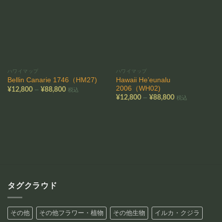
りに
りに
追加
追加
ハワイマップ
ハワイマップ
Hawaii He’eunalu
Bellin Canarie 1746（HM27)
2006（WH02)
価
–
¥
12,800
¥
88,800
税込
格
価
–
¥
12,800
¥
88,800
税込
帯:
格
¥12,800
帯:
–
¥12,800
¥88,800
–
¥88,800
タグクラウド
その他
その他フラワー・植物
その他生物
イルカ・クジラ