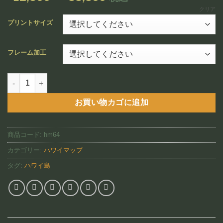
追加
格
クリア
帯:
プリントサイズ
¥12,800
–
フレーム加工
¥88,800
Alexander USGS Hawaii 1883 （HM64)個
お買い物カゴに追加
商品コード:
hm64
カテゴリー:
ハワイマップ
タグ:
ハワイ島