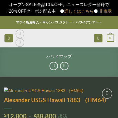
オープンSALE全品10％OFF。ニュースレター登録で
+20％OFFクーポン配布中！⚫️
詳しくはこちら
⚫️
非表示
Skip
マウイ島直輸入・キャンバスジクレー・ハワイアンアート
to
content
0
ハワイマップ
Alexander USGS Hawaii 1883 （HM64)
お気
に入
りに
価
¥
12,800
–
¥
88,800
税込