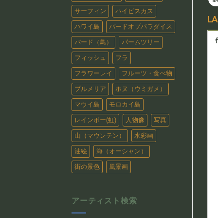
サーフィン
ハイビスカス
L
ハワイ島
バードオブパラダイス
バード（鳥）
パームツリー
フィッシュ
フラ
フラワーレイ
フルーツ・食べ物
プルメリア
ホヌ（ウミガメ）
マウイ島
モロカイ島
レインボー(虹)
人物像
写真
山（マウンテン）
水彩画
油絵
海（オーシャン）
街の景色
風景画
アーティスト検索