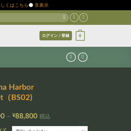
詳しくはこちら
⚫️
非表示
0
ログイン / 登録
na Harbor
et（BS02)
価
00
–
¥
88,800
税込
格
クリア
帯:
イズ