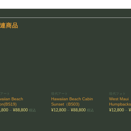
連商品
お気
お気
に入
に入
りに
りに
追加
追加
代アート
現代アート
現代フォト
aiian Beach
Hawaiian Beach Cabin
West Maui
on(BS19)
Sunset（BS03)
Humpback
価
価
–
–
–
,800
¥
88,800
¥
12,800
¥
88,800
¥
12,800
税込
税込
格
格
帯:
帯:
¥12,800
¥12,800
–
–
¥88,800
¥88,800