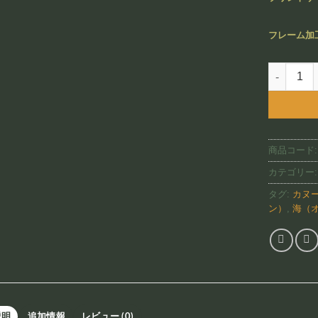
フレーム加
Lahaina H
商品コード
カテゴリー
タグ:
カヌ
ン）
,
海（
説明
追加情報
レビュー (0)