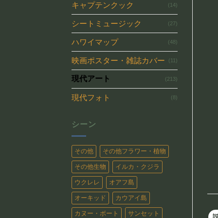
キャプテンクック
(14)
シートミュージック
(27)
ハワイマップ
(48)
映画ポスター・雑誌カバー
(11)
現代アート
(213)
現代フォト
(8)
シーン
その他
その他フラワー・植物
その他生物
イルカ・クジラ
ウクレレ
オアフ島
オーキッド
カウアイ島
カヌー・ボート
サンセット