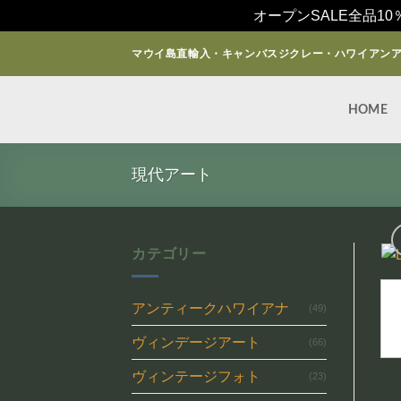
オープンSALE全品10
Skip
マウイ島直輸入・キャンバスジクレー・ハワイアン
to
content
HOME
現代アート
カテゴリー
アンティークハワイアナ
(49)
ヴィンデージアート
(66)
ヴィンテージフォト
(23)