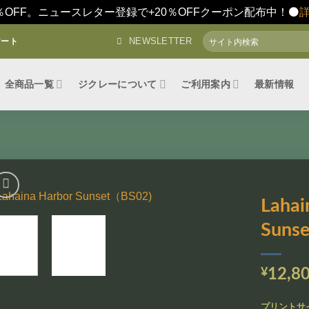
％OFF。ニュースレター登録で+20％OFFクーポン配布中！⚫️
検
NEWSLETTER
アート
索
対
象:
全商品一覧
ジクレーについて
ご利用案内
最新情報
Lahai
Suns
お気
に入
りに
追加
¥
12,8
プリントサ