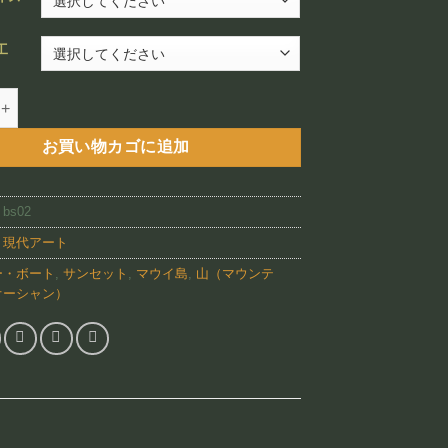
¥12,800
–
工
¥88,800
arbor Sunset（BS02)個
お買い物カゴに追加
:
bs02
:
現代アート
ー・ボート
,
サンセット
,
マウイ島
,
山（マウンテ
オーシャン）