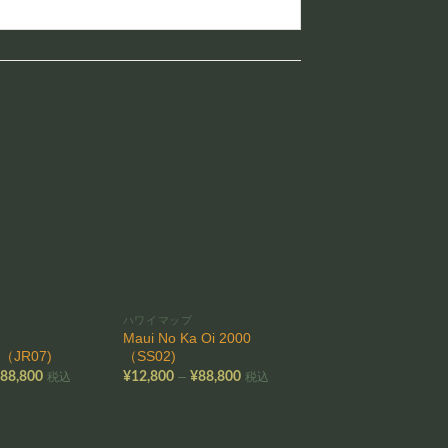
お気
お気
に入
に入
りに
りに
追加
追加
ハワイマップ
現代アート
Maui No Ka Oi 2000
Diamondhead
s（JR07)
（SS02)
Jubilee（CQ01)
価
価
–
–
¥
88,800
¥
12,800
¥
88,800
¥
12,800
¥
88,800
税込
税込
格
格
帯:
帯:
帯
¥12,800
¥12,800
¥
–
–
–
¥88,800
¥88,800
¥