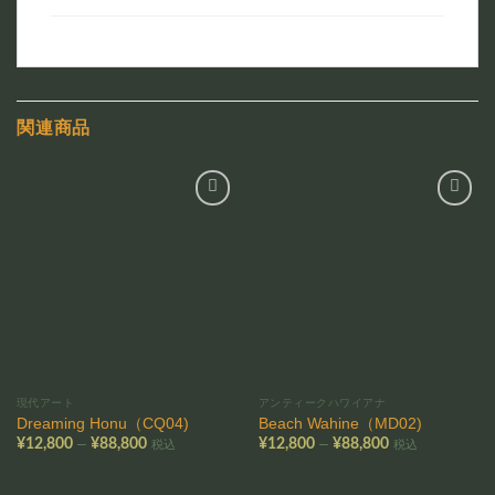
関連商品
お気
お気
に入
に入
りに
りに
追加
追加
現代アート
アンティークハワイアナ
Dreaming Honu（CQ04)
Beach Wahine（MD02)
価
価
–
–
¥
12,800
¥
88,800
¥
12,800
¥
88,800
税込
税込
格
格
帯:
帯:
¥12,800
¥12,800