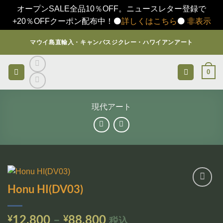
オープンSALE全品10％OFF。ニュースレター登録で
+20％OFFクーポン配布中！⚫️
詳しくはこちら
⚫️
非表示
Skip
マウイ島直輸入・キャンバスジクレー・ハワイアンアート
to
content
0
現代アート
Honu HI(DV03)
お気
に入
りに
価
¥
12,800
–
¥
88,800
税込