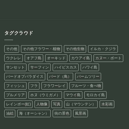
–
–
¥88,800
¥88,800
タグクラウド
その他
その他フラワー・植物
その他生物
イルカ・クジラ
ウクレレ
オアフ島
オーキッド
カウアイ島
カヌー・ボート
サンセット
サーフィン
ハイビスカス
ハワイ島
バードオブパラダイス
バード（鳥）
パームツリー
フィッシュ
フラ
フラワーレイ
フルーツ・食べ物
プルメリア
ホヌ（ウミガメ）
マウイ島
モロカイ島
レインボー(虹)
人物像
写真
山（マウンテン）
水彩画
油絵
海（オーシャン）
街の景色
風景画