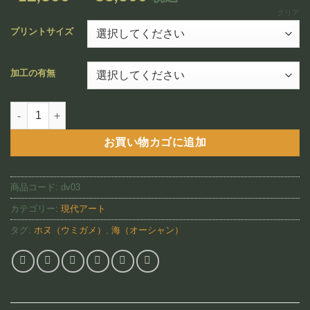
追加
格
クリア
帯:
プリントサイズ
¥12,800
–
加工の有無
¥88,800
Honu HI(DV03)個
お買い物カゴに追加
商品コード:
dv03
カテゴリー:
現代アート
タグ:
ホヌ（ウミガメ）
,
海（オーシャン）