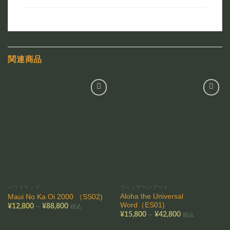
関連商品
お気
お気
に入
に入
りに
りに
追加
追加
ハワイマップ
ヴィンデージアート
Aloha the Universal
Maui No Ka Oi 2000 （SS02)
Word（ES01)
価
–
¥
12,800
¥
88,800
税込
格
価
–
¥
15,800
¥
42,800
税込
帯:
格
¥12,800
帯: