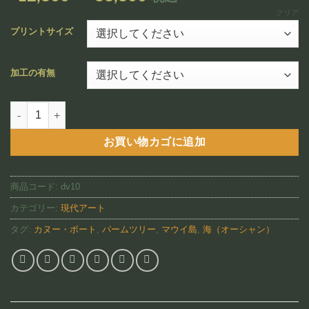
追加
格
クリア
帯:
プリントサイズ
¥12,800
–
加工の有無
¥88,800
Maui Outrigger(DV10)個
お買い物カゴに追加
商品コード:
dv10
カテゴリー:
現代アート
タグ:
カヌー・ボート
,
パームツリー
,
マウイ島
,
海（オーシャン）