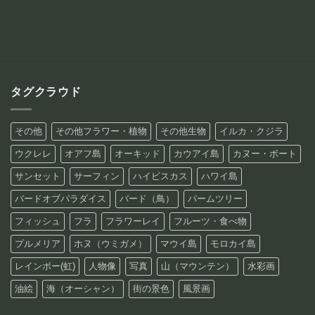
–
¥15,800
¥88,800
–
¥42,800
タグクラウド
その他
その他フラワー・植物
その他生物
イルカ・クジラ
ウクレレ
オアフ島
オーキッド
カウアイ島
カヌー・ボート
サンセット
サーフィン
ハイビスカス
ハワイ島
バードオブパラダイス
バード（鳥）
パームツリー
フィッシュ
フラ
フラワーレイ
フルーツ・食べ物
プルメリア
ホヌ（ウミガメ）
マウイ島
モロカイ島
レインボー(虹)
人物像
写真
山（マウンテン）
水彩画
油絵
海（オーシャン）
街の景色
風景画