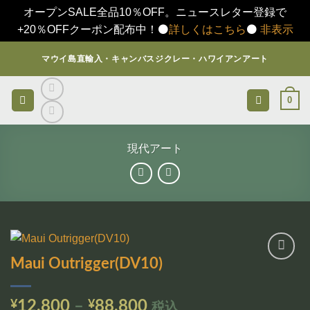
オープンSALE全品10％OFF。ニュースレター登録で
+20％OFFクーポン配布中！⚫️
詳しくはこちら
⚫️
非表示
Skip
マウイ島直輸入・キャンバスジクレー・ハワイアンアート
to
content
0
現代アート
Maui Outrigger(DV10)
お気
に入
りに
価
¥
12,800
–
¥
88,800
税込