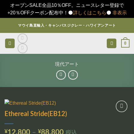
オープンSALE全品10％OFF。ニュースレター登録で
+20％OFFクーポン配布中！⚫️
詳しくはこちら
⚫️
非表示
Skip
マウイ島直輸入・キャンバスジクレー・ハワイアンアート
to
content
0
現代アート
Ethereal Stride(EB12)
お気
に入
りに
価
¥
12,800
–
¥
88,800
税込