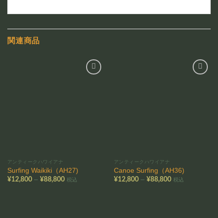
関連商品
お気
お気
に入
に入
りに
りに
追加
追加
アンティークハワイアナ
アンティークハワイアナ
Surfing Waikiki（AH27)
Canoe Surfing（AH36)
価
価
–
–
¥
12,800
¥
88,800
¥
12,800
¥
88,800
税込
税込
格
格
帯:
帯:
¥12,800
¥12,800
–
–
¥88,800
¥88,800