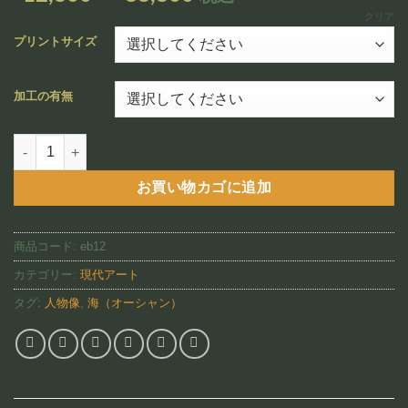
追加
格
クリア
帯:
プリントサイズ
¥12,800
–
加工の有無
¥88,800
Ethereal Stride(EB12)個
お買い物カゴに追加
商品コード:
eb12
カテゴリー:
現代アート
タグ:
人物像
,
海（オーシャン）