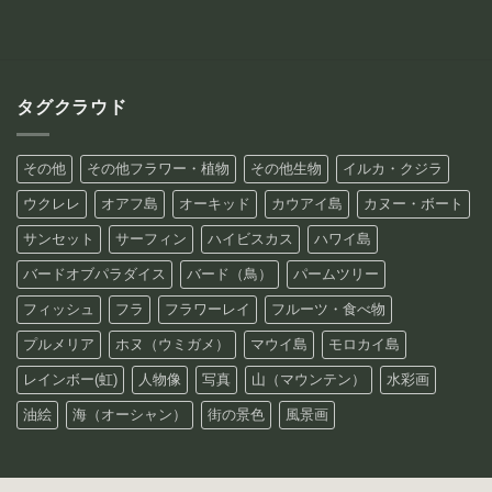
タグクラウド
その他
その他フラワー・植物
その他生物
イルカ・クジラ
ウクレレ
オアフ島
オーキッド
カウアイ島
カヌー・ボート
サンセット
サーフィン
ハイビスカス
ハワイ島
バードオブパラダイス
バード（鳥）
パームツリー
フィッシュ
フラ
フラワーレイ
フルーツ・食べ物
プルメリア
ホヌ（ウミガメ）
マウイ島
モロカイ島
レインボー(虹)
人物像
写真
山（マウンテン）
水彩画
油絵
海（オーシャン）
街の景色
風景画