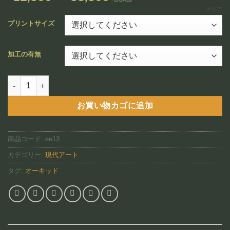
追加
格
クリア
帯:
プリントサイズ
¥12,800
–
加工の有無
¥88,800
White Christmas Orchid（EE13)個
お買い物カゴに追加
商品コード:
ee13
カテゴリー:
現代アート
タグ:
オーキッド