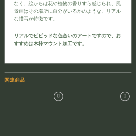
なく、絵からは花や植物の香りすら感じられ、風
景画はその場所に自分がいるかのような、リアル
な描写が特徴です。
リアルでビビッドな色合いのアートですので、お
すすめは木枠マウント加工です。
関連商品
お気
お気
に入
に入
りに
りに
追加
追加