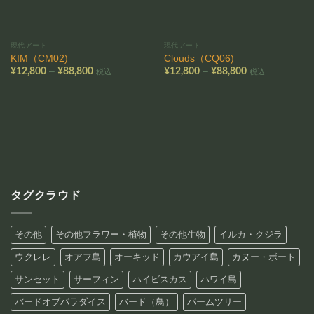
現代アート
現代アート
KIM（CM02)
Clouds（CQ06)
価
価
–
–
¥
12,800
¥
88,800
¥
12,800
¥
88,800
税込
税込
格
格
帯:
帯:
¥12,800
¥12,800
–
–
¥88,800
¥88,800
タグクラウド
その他
その他フラワー・植物
その他生物
イルカ・クジラ
ウクレレ
オアフ島
オーキッド
カウアイ島
カヌー・ボート
サンセット
サーフィン
ハイビスカス
ハワイ島
バードオブパラダイス
バード（鳥）
パームツリー