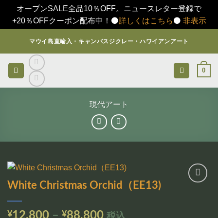
オープンSALE全品10％OFF。ニュースレター登録で
+20％OFFクーポン配布中！⚫️
詳しくはこちら
⚫️
非表示
Skip
マウイ島直輸入・キャンバスジクレー・ハワイアンアート
to
content
0
現代アート
White Christmas Orchid（EE13)
お気
に入
りに
価
¥
12,800
–
¥
88,800
税込