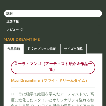
説明
追加情報
レビュー (0)
MAUI DREAMTIME
作品詳細
注文オプション詳細
サイズと価格
ローラ・マンゴ（アーティスト紹介＆作品一
覧）
Maui Dreamtime（マウイ・ドリームタイム）
ローラは独学で絵画を学んだアーティストで、高
度に進化したスタイルとオリジナリティ溢れる独
自の世界観で、ハワイの風景や日常を描くアーテ