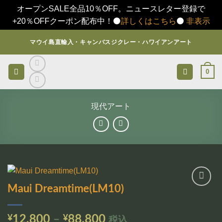
オープンSALE全品10％OFF。ニュースレター登録で
+20％OFFクーポン配布中！⚫️
詳しくはこちら
⚫️
非表示
Skip
マウイ島直輸入・キャンバスジクレー・ハワイアンアート
to
content
0
現代アート
Maui Dreamtime(LM10)
お気
に入
りに
価
¥
12,800
–
¥
88,800
税込