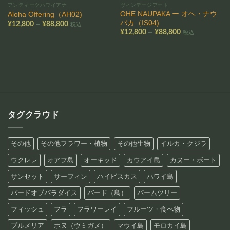
アンティークハワイアナ
ヴィンデージアート
OHE NAUPAKA ー オヘ・ナウ
Aloha Offering（AH02)
パカ（IS04)
価
–
¥
12,800
¥
88,800
税込
格
価
–
¥
12,800
¥
88,800
税込
帯:
格
¥12,800
帯:
–
¥12,800
¥88,800
–
¥88,800
タグクラウド
その他
その他フラワー・植物
その他生物
イルカ・クジラ
ウクレレ
オアフ島
オーキッド
カウアイ島
カヌー・ボート
サンセット
サーフィン
ハイビスカス
ハワイ島
バードオブパラダイス
バード（鳥）
パームツリー
フィッシュ
フラ
フラワーレイ
フルーツ・食べ物
プルメリア
ホヌ（ウミガメ）
マウイ島
モロカイ島