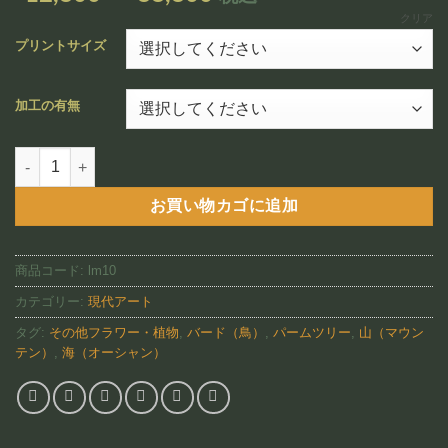
追加
格
クリア
帯:
プリントサイズ
¥12,800
–
加工の有無
¥88,800
Maui Dreamtime(LM10)個
お買い物カゴに追加
商品コード:
lm10
カテゴリー:
現代アート
タグ:
その他フラワー・植物
,
バード（鳥）
,
パームツリー
,
山（マウン
テン）
,
海（オーシャン）