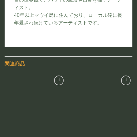
ィスト。
40年以上マウイ島に住んでおり、ローカル達に長
年愛され続けているアーティストです。
関連商品
お気
お気
に入
に入
りに
りに
追加
追加