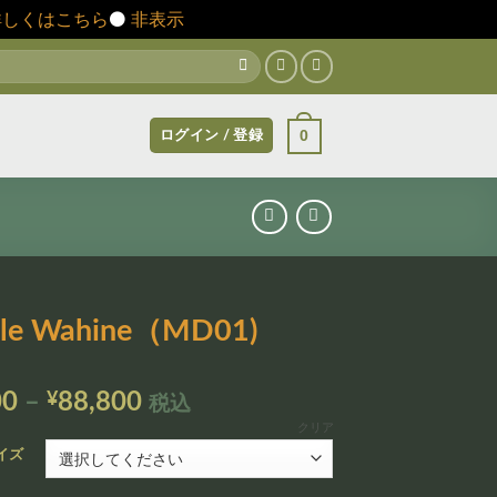
詳しくはこちら
⚫️
非表示
0
ログイン / 登録
ele Wahine（MD01)
価
00
–
¥
88,800
税込
格
クリア
帯:
イズ
¥12,800