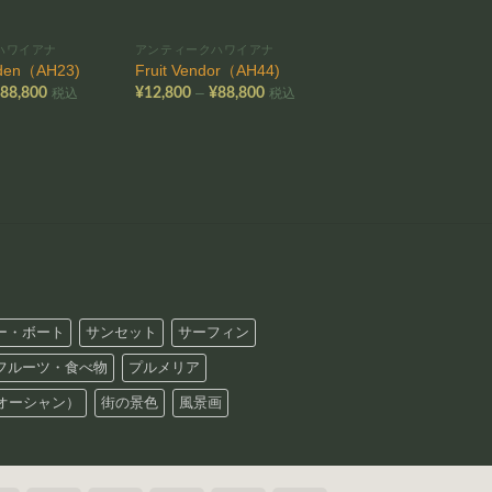
ハワイアナ
アンティークハワイアナ
アンティークハワイアナ
iden（AH23)
Fruit Vendor（AH44)
Moonlight Cove（A
価
価
–
–
¥
88,800
¥
12,800
¥
88,800
¥
12,800
¥
88,800
税込
税込
格
格
帯:
帯:
帯
¥12,800
¥12,800
¥
–
–
–
¥88,800
¥88,800
¥
ー・ボート
サンセット
サーフィン
フルーツ・食べ物
プルメリア
オーシャン）
街の景色
風景画