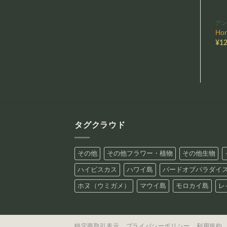
ア
Ho
¥
12
タグクラウド
その他
その他フラワー・植物
その他生物
ハイビスカス
ハワイ島
バードオブパラダイ
ホヌ（ウミガメ）
マウイ島
モロカイ島
レ
特定商取引表示
プライバシーポリシー
利用規約