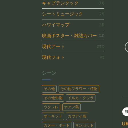
キャプテンクック
(14)
シートミュージック
(27)
ハワイマップ
(48)
映画ポスター・雑誌カバー
(11)
現代アート
(213)
現代フォト
(8)
シーン
その他
その他フラワー・植物
その他生物
イルカ・クジラ
ウクレレ
オアフ島
オーキッド
カウアイ島
U
カヌー・ボート
サンセット