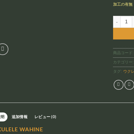
加工の有無
Ukulele 
商品コード
カテゴリー
タグ:
ウク
説明
追加情報
レビュー (0)
KULELE WAHINE