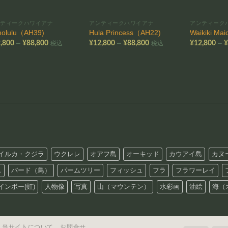
ンティークハワイアナ
アンティークハワイアナ
アンティーク
nolulu（AH39)
Hula Princess（AH22)
Waikiki Ma
価
価
–
–
–
,800
¥
88,800
¥
12,800
¥
88,800
¥
12,800
税込
税込
格
格
帯:
帯:
¥12,800
¥12,800
–
–
¥88,800
¥88,800
イルカ・クジラ
ウクレレ
オアフ島
オーキッド
カウアイ島
カヌ
ス
バード（鳥）
パームツリー
フィッシュ
フラ
フラワーレイ
インボー(虹)
人物像
写真
山（マウンテン）
水彩画
油絵
海（
当サイトについて
お問合せ