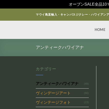
オープンSALE全品10
Skip
マウイ島直輸入・キャンバスジクレー・ハワイアン
to
content
HOME
アンティークハワイアナ
カテゴリー
アンティークハワイアナ
(49)
ヴィンデージアート
(66)
ヴィンテージフォト
(23)