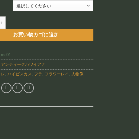
–
¥88,800
Wahine（MD01)個
お買い物カゴに追加
:
md01
:
アンティークハワイアナ
レレ
,
ハイビスカス
,
フラ
,
フラワーレイ
,
人物像