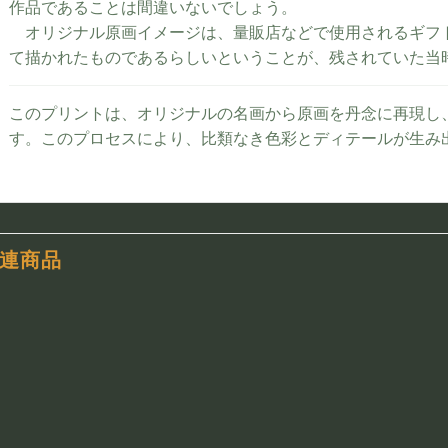
作品であることは間違いないでしょう。
オリジナル原画イメージは、量販店などで使用されるギフ
て描かれたものであるらしいということが、残されていた当
このプリントは、オリジナルの名画から原画を丹念に再現し
す。このプロセスにより、比類なき色彩とディテールが生み
連商品
お気
お気
に入
に入
りに
りに
追加
追加