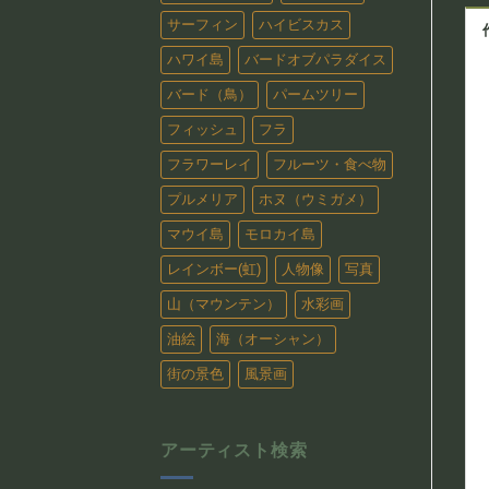
サーフィン
ハイビスカス
ハワイ島
バードオブパラダイス
バード（鳥）
パームツリー
フィッシュ
フラ
フラワーレイ
フルーツ・食べ物
プルメリア
ホヌ（ウミガメ）
マウイ島
モロカイ島
レインボー(虹)
人物像
写真
山（マウンテン）
水彩画
油絵
海（オーシャン）
街の景色
風景画
アーティスト検索