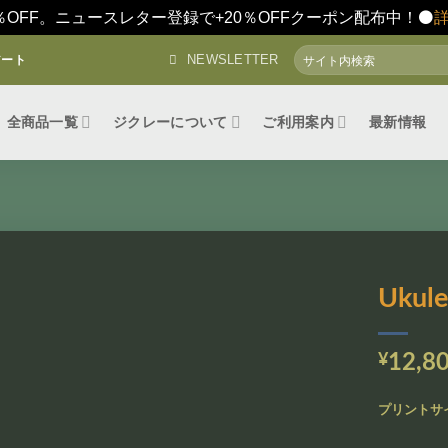
％OFF。ニュースレター登録で+20％OFFクーポン配布中！⚫️
検
NEWSLETTER
アート
索
対
象:
全商品一覧
ジクレーについて
ご利用案内
最新情報
Ukul
お気
に入
¥
12,8
りに
追加
プリントサ