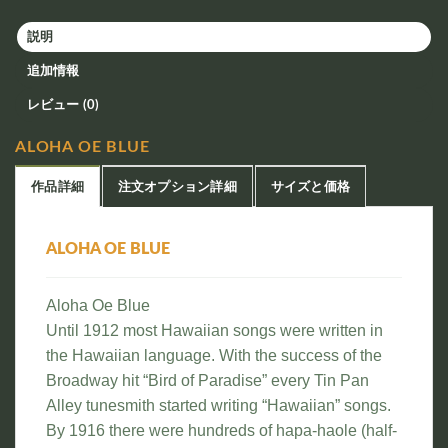
説明
追加情報
レビュー (0)
ALOHA OE BLUE
作品詳細
注文オプション詳細
サイズと価格
ALOHA OE BLUE
Aloha Oe Blue
Until 1912 most Hawaiian songs were written in
the Hawaiian language. With the success of the
Broadway hit “Bird of Paradise” every Tin Pan
Alley tunesmith started writing “Hawaiian” songs.
By 1916 there were hundreds of hapa-haole (half-