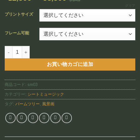
追加
格
クリア
帯:
プリントサイズ
¥12,800
–
フレーム可能
¥88,800
Aloha Oe Blue（SM03)個
お買い物カゴに追加
商品コード:
sm03
カテゴリー:
シートミュージック
タグ:
パームツリー
,
風景画