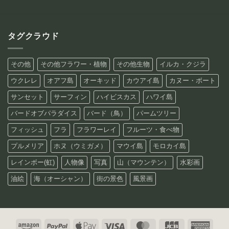
タグクラウド
その他
その他フラワー・植物
その他生物
イルカ・クジラ
ウクレレ
オアフ島
オーキッド
カウアイ島
カヌー・ボート
サンセット
サーフィン
ハイビスカス
ハワイ島
バードオブパラダイス
バード（鳥）
パームツリー
フィッシュ
フラ
フラワーレイ
フルーツ・食べ物
プルメリア
ホヌ（ウミガメ）
マウイ島
モロカイ島
レインボー(虹)
人物像
写真
山（マウンテン）
水彩画
油絵
海（オーシャン）
街の景色
風景画
Amazon
PayPal
Apple
Visa
MasterCard
JCB
Amer