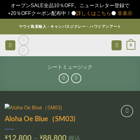
オープンSALE全品10％OFF。ニュースレター登録で
+20％OFFクーポン配布中！⚫️
詳しくはこちら
⚫️
非表示
Skip
マウイ島直輸入・キャンバスジクレー・ハワイアンアート
to
content
0
シートミュージック
Aloha Oe Blue（SM03)
お気
に入
りに
価
¥
12,800
–
¥
88,800
税込