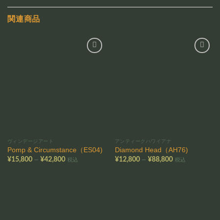
関連商品
お気
お気
に入
に入
りに
りに
追加
追加
ヴィンデージアート
アンティークハワイアナ
Pomp & Circumstance（ES04)
Diamond Head（AH76)
価
価
–
–
¥
15,800
¥
42,800
¥
12,800
¥
88,800
税込
税込
格
格
帯:
帯:
¥15,800
¥12,800
–
–
¥42,800
¥88,800