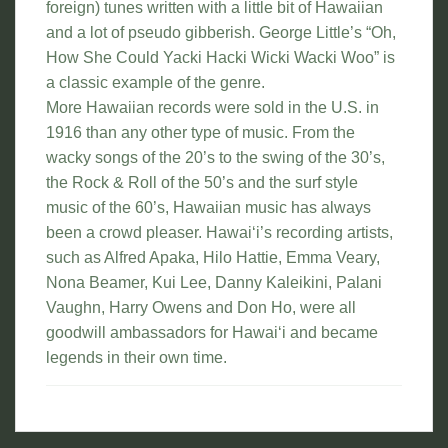
foreign) tunes written with a little bit of Hawaiian
and a lot of pseudo gibberish. George Little’s “Oh,
How She Could Yacki Hacki Wicki Wacki Woo” is
a classic example of the genre.
More Hawaiian records were sold in the U.S. in
1916 than any other type of music. From the
wacky songs of the 20’s to the swing of the 30’s,
the Rock & Roll of the 50’s and the surf style
music of the 60’s, Hawaiian music has always
been a crowd pleaser. Hawai‘i’s recording artists,
such as Alfred Apaka, Hilo Hattie, Emma Veary,
Nona Beamer, Kui Lee, Danny Kaleikini, Palani
Vaughn, Harry Owens and Don Ho, were all
goodwill ambassadors for Hawai‘i and became
legends in their own time.