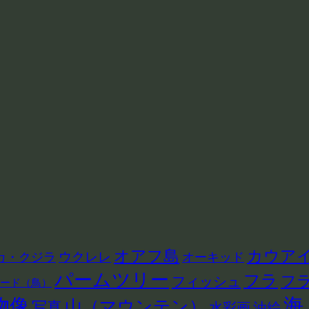
カウア
オアフ島
ウクレレ
カ・クジラ
オーキッド
パームツリー
フラ
フ
フィッシュ
ード（鳥）
海
物像
山（マウンテン）
写真
水彩画
油絵