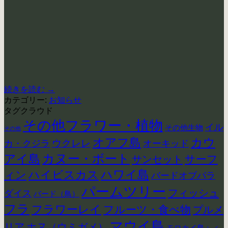
続きを読む
→
カテゴリー:
お知らせ
タグクラウド
その他フラワー・植物
イル
その他生物
その他
カウ
オアフ島
ウクレレ
カ・クジラ
オーキッド
アイ島
カヌー・ボート
サーフ
サンセット
ハイビスカス
ハワイ島
ィン
バードオブパラ
パームツリー
フィッシュ
ダイス
バード（鳥）
フラ
フラワーレイ
フルーツ・食べ物
プルメ
マウイ島
リア
ホヌ（ウミガメ）