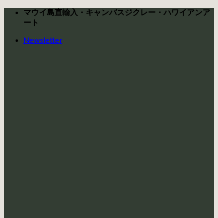
Skip
マウイ島直輸入・キャンバスジクレー・ハワイアンア
to
ート
content
Newsletter