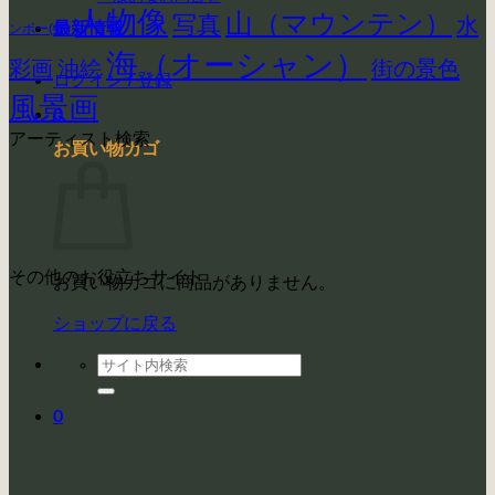
人物像
山（マウンテン）
写真
水
最新情報
ンボー(虹)
海（オーシャン）
彩画
街の景色
油絵
ログイン / 登録
風景画
0
アーティスト検索
お買い物カゴ
その他のお役立ちサイト
お買い物カゴに商品がありません。
ショップに戻る
検
索
対
0
象: