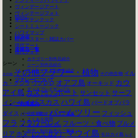
アンティークハワイアナ
ヴィンデージアート
ヴィンテージフォト
Menu
キャプテンクック
シートミュージック
ハワイマップ
HOME
映画ポスター・雑誌カバー
現代アート
全商品一覧
現代フォト
カテゴリー別作品紹介
シーン
シーン別作品紹介
その他フラワー・植物
アーティスト別作品紹介
イル
その他生物
その他
ジクレーについて
カウ
オアフ島
ウクレレ
カ・クジラ
オーキッド
ディスプレイサンプル
アイ島
カヌー・ボート
サーフ
サンセット
プリントサイズ
ハイビスカス
ハワイ島
ィン
バードオブパラ
ご利用案内
パームツリー
フィッシュ
ダイス
注文時のオプション選択
バード（鳥）
よくある質問
フラ
フラワーレイ
フルーツ・食べ物
プルメ
カスタムオーダー
卸売・割引販売のご案内
マウイ島
リア
ホヌ（ウミガメ）
モロカイ島
レイ
一般的なお問合せ