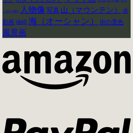
モロカイ島
レイ
人物像
山（マウンテン）
写真
水
ンボー(虹)
海（オーシャン）
彩画
街の景色
油絵
風景画
P