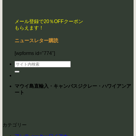
メール登録で20％OFFクーポン
もらえます！
ニュースレター購読
[wpforms id="774"]
検
索
対
象:
マウイ島直輸入・キャンバスジクレー・ハワイアンア
ート
カテゴリー