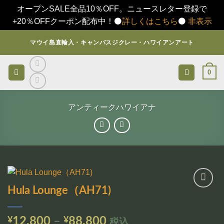
オープンSALE全品10％OFF。ニュースレター登録で
+20％OFFクーポン配布中！⚫️
詳しくはこちら
⚫️
非表示
Skip
マウイ島直輸入・キャンバスジクレー・ハワイアンアート
to
content
0
アンティークハワイアナ
Hula Lounge（AH71)
お気
に入
りに
価
¥
12,800
–
¥
88,800
税込