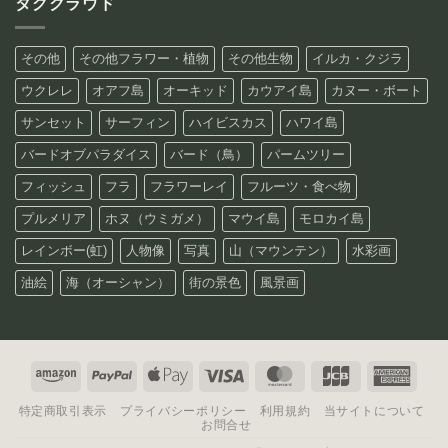
タグクラウド
その他
その他フラワー・植物
その他生物
イルカ・クジラ
ウクレレ
オアフ島
オーキッド
カウアイ島
カヌー・ボート
サンセット
サーフィン
ハイビスカス
ハワイ島
バードオブパラダイス
バード（鳥）
パームツリー
フィッシュ
フラ
フラワーレイ
フルーツ・食べ物
プルメリア
ホヌ（ウミガメ）
マウイ島
モロカイ島
レインボー(虹)
人物像
写真
山（マウンテン）
水彩画
油絵
海（オーシャン）
街の景色
風景画
Amazon
PayPal
Apple
Visa
MasterCard
JCB
Amer
Pay
Expre
特定商取引表示
プライバシーポリシー
利用規約
当サイトについて
お問合せ