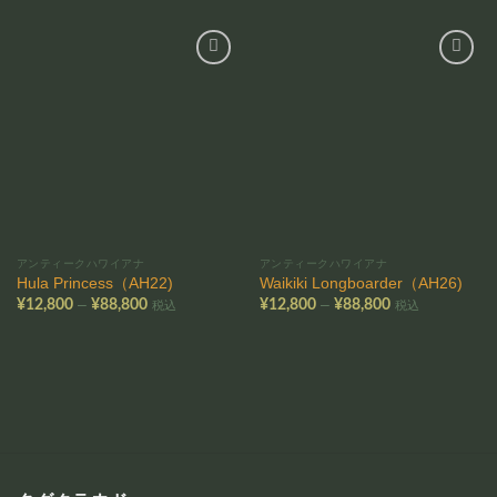
お気
お気
に入
に入
りに
りに
追加
追加
アンティークハワイアナ
アンティークハワイアナ
Hula Princess（AH22)
Waikiki Longboarder（AH26)
価
価
–
–
¥
12,800
¥
88,800
¥
12,800
¥
88,800
税込
税込
格
格
帯:
帯:
¥12,800
¥12,800
–
–
¥88,800
¥88,800