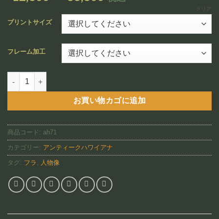
追加
格
クリア
帯:
プリントサイズ
¥12,800
–
フレーム加工
¥88,800
Hula Lounge（AH71)個
お買い物カゴに追加
商品コード:
ah71
カテゴリー:
アンティークハワイアナ
タグ:
フラ
,
人物像