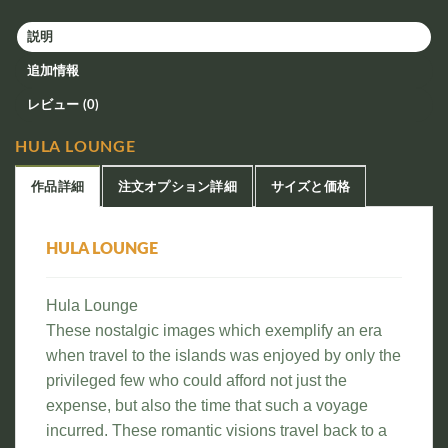
説明
追加情報
レビュー (0)
HULA LOUNGE
作品詳細
注文オプション詳細
サイズと価格
HULA LOUNGE
Hula Lounge
These nostalgic images which exemplify an era
when travel to the islands was enjoyed by only the
privileged few who could afford not just the
expense, but also the time that such a voyage
incurred. These romantic visions travel back to a