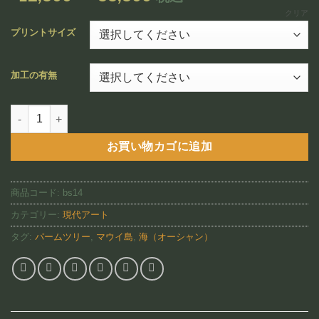
追加
格
クリア
帯:
プリントサイズ
¥12,800
–
加工の有無
¥88,800
Kapalua Bay Beach Moon(BS14)個
お買い物カゴに追加
商品コード:
bs14
カテゴリー:
現代アート
タグ:
パームツリー
,
マウイ島
,
海（オーシャン）