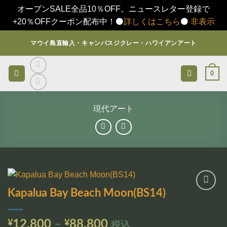
オープンSALE全品10％OFF。ニュースレター登録で
+20％OFFクーポン配布中！⚫️
詳しくはこちら
⚫️
非表示
Skip
マウイ島直輸入・キャンバスジクレー・ハワイアンアート
to
content
0
現代アート
Kapalua Bay Beach Moon(BS14)
お気
に入
りに
価
¥
12,800
–
¥
88,800
税込