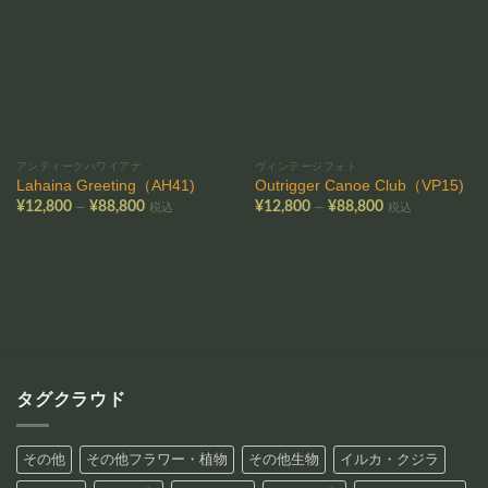
に入
に入
りに
りに
追加
追加
アンティークハワイアナ
ヴィンテージフォト
Lahaina Greeting（AH41)
Outrigger Canoe Club（VP15)
価
価
–
–
¥
12,800
¥
88,800
¥
12,800
¥
88,800
税込
税込
格
格
帯:
帯:
¥12,800
¥12,800
–
–
¥88,800
¥88,800
タグクラウド
その他
その他フラワー・植物
その他生物
イルカ・クジラ