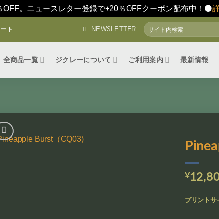
％OFF。ニュースレター登録で+20％OFFクーポン配布中！⚫️
検
NEWSLETTER
アート
索
対
象:
全商品一覧
ジクレーについて
ご利用案内
最新情報
Pine
お気
に入
¥
12,8
りに
追加
プリントサ