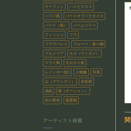
サーフィン
ハイビスカス
ハワイ島
バードオブパラダイス
バード（鳥）
パームツリー
フィッシュ
フラ
フラワーレイ
フルーツ・食べ物
プルメリア
ホヌ（ウミガメ）
マウイ島
モロカイ島
レインボー(虹)
人物像
写真
山（マウンテン）
水彩画
油絵
海（オーシャン）
街の景色
風景画
関
アーティスト検索