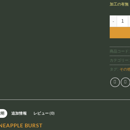
加工の有無
Pineapple
商品コード
カテゴリー
タグ:
その
説明
追加情報
レビュー (0)
INEAPPLE BURST