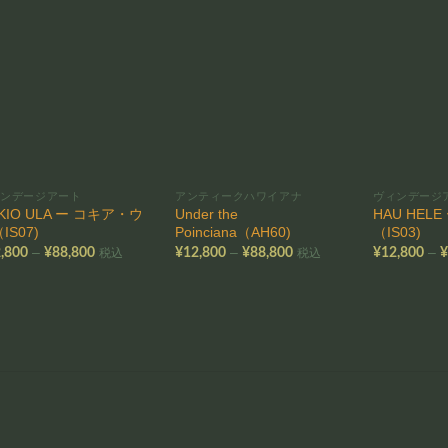
お気
お気
に入
に入
りに
りに
追加
追加
ィンデージアート
アンティークハワイアナ
ヴィンデージ
KIO ULA ー コキア・ウ
Under the
HAU HEL
IS07)
Poinciana（AH60)
（IS03)
価
価
–
–
–
,800
¥
88,800
¥
12,800
¥
88,800
¥
12,800
税込
税込
格
格
帯:
帯:
¥12,800
¥12,800
–
–
¥88,800
¥88,800