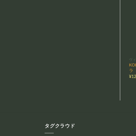
ヴ
KO
ラ（
¥
12
タグクラウド