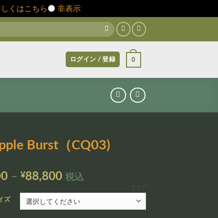
詳しくはこちら
⚫️
非表示
0
ログイン / 登録
apple Burst（CQ03)
価
00
–
¥
88,800
税込
格
クリア
帯:
イズ
¥12,800