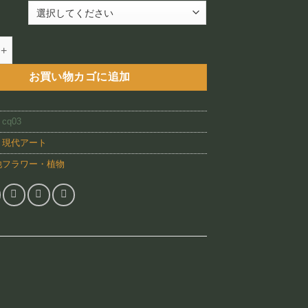
–
¥88,800
 Burst（CQ03)個
お買い物カゴに追加
:
cq03
:
現代アート
他フラワー・植物