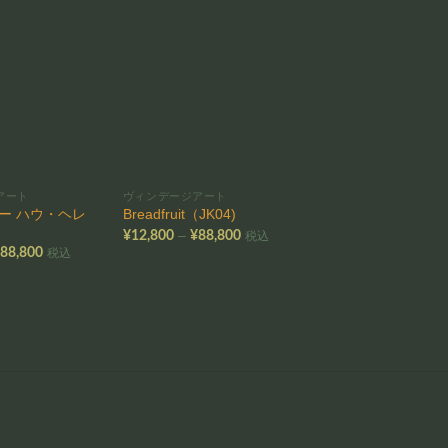
お気
お気
に入
に入
りに
りに
追加
追加
アート
ヴィンデージアート
ヴィンデージアート
E ー ハウ・ヘレ
Breadfruit（JK04)
HAU ー ハウ（IS02)
価
–
–
¥
12,800
¥
88,800
¥
12,800
¥
88,800
税込
格
価
¥
88,800
税込
帯:
帯
格
¥12,800
¥
帯:
–
–
¥12,800
¥88,800
¥
–
¥88,800