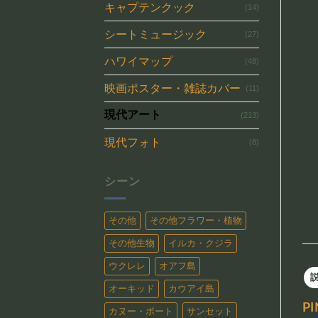
キャプテンクック
(14)
シートミュージック
(27)
ハワイマップ
(48)
映画ポスター・雑誌カバー
(11)
現代アート
(213)
現代フォト
(8)
シーン
その他
その他フラワー・植物
その他生物
イルカ・クジラ
ウクレレ
オアフ島
オーキッド
カウアイ島
P
カヌー・ボート
サンセット