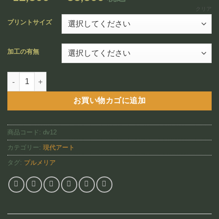
追加
格
クリア
帯:
プリントサイズ
¥12,800
–
加工の有無
¥88,800
Plumeria(DV12)個
お買い物カゴに追加
商品コード:
dv12
カテゴリー:
現代アート
タグ:
プルメリア