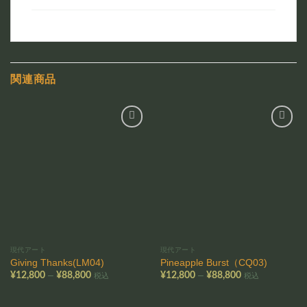
関連商品
お気
お気
に入
に入
りに
りに
追加
追加
現代アート
現代アート
Giving Thanks(LM04)
Pineapple Burst（CQ03)
価
価
–
–
¥
12,800
¥
88,800
¥
12,800
¥
88,800
税込
税込
格
格
帯:
帯:
¥12,800
¥12,800