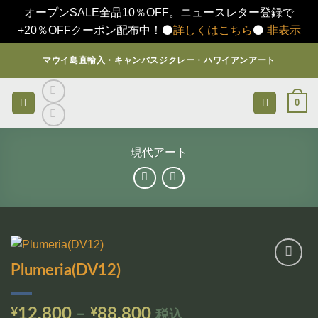
オープンSALE全品10％OFF。ニュースレター登録で
+20％OFFクーポン配布中！⚫️
詳しくはこちら
⚫️
非表示
Skip
マウイ島直輸入・キャンバスジクレー・ハワイアンアート
to
content
0
現代アート
Plumeria(DV12)
お気
に入
りに
価
¥
12,800
–
¥
88,800
税込