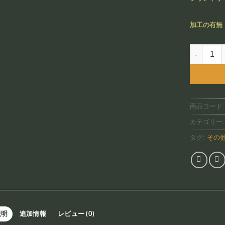
加工の有無
Pink and 
商品コード
カテゴリー
タグ:
その
説明
追加情報
レビュー (0)