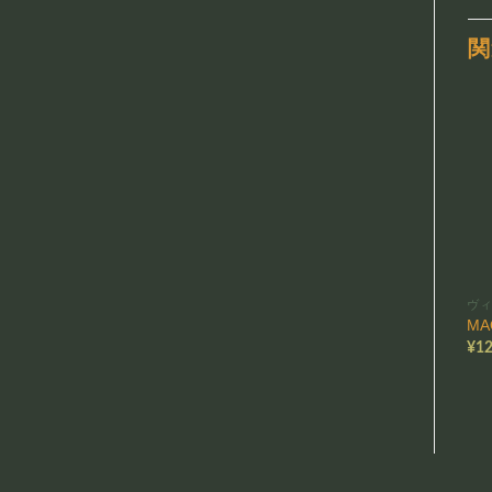
関
ヴ
MA
¥
12