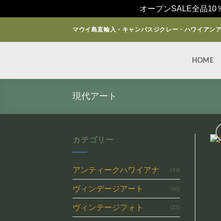
オープンSALE全品10
Skip
マウイ島直輸入・キャンバスジクレー・ハワイアン
to
content
HOME
現代アート
カテゴリー
アンティークハワイアナ
(49)
ヴィンデージアート
(66)
ヴィンテージフォト
(23)