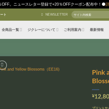
％OFF。ニュースレター登録で+20％OFFクーポン配布中！⚫️
検
NEWSLETTER
アート
索
対
象:
全商品一覧
ジクレーについて
ご利用案内
最新情報
Pink 
Blos
お気
に入
りに
追加
¥
12,8
プリントサ