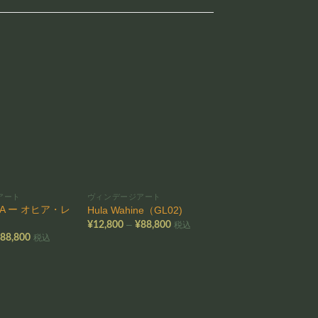
お気
お気
に入
に入
りに
りに
追加
追加
アート
ヴィンデージアート
ヴィンデージアート
HUA ー オヒア・レ
WILI WILI ーウ
Hula Wahine（GL02)
)
（IS14)
価
–
¥
12,800
¥
88,800
税込
格
価
–
¥
88,800
¥
12,800
¥
88,800
税込
帯:
格
¥12,800
帯:
帯
–
¥12,800
¥
¥88,800
–
–
¥88,800
¥