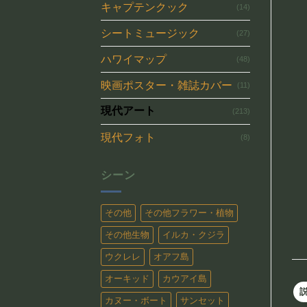
キャプテンクック
(14)
シートミュージック
(27)
ハワイマップ
(48)
映画ポスター・雑誌カバー
(11)
現代アート
(213)
現代フォト
(8)
シーン
その他
その他フラワー・植物
その他生物
イルカ・クジラ
ウクレレ
オアフ島
オーキッド
カウアイ島
カヌー・ボート
サンセット