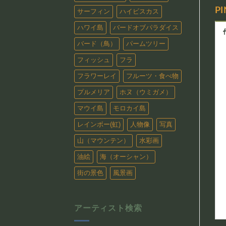
P
サーフィン
ハイビスカス
ハワイ島
バードオブパラダイス
バード（鳥）
パームツリー
フィッシュ
フラ
フラワーレイ
フルーツ・食べ物
プルメリア
ホヌ（ウミガメ）
マウイ島
モロカイ島
レインボー(虹)
人物像
写真
山（マウンテン）
水彩画
油絵
海（オーシャン）
街の景色
風景画
アーティスト検索