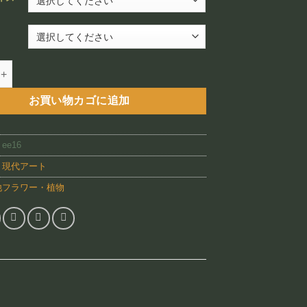
¥12,800
–
¥88,800
Yellow Blossoms（EE16)個
お買い物カゴに追加
:
ee16
:
現代アート
他フラワー・植物