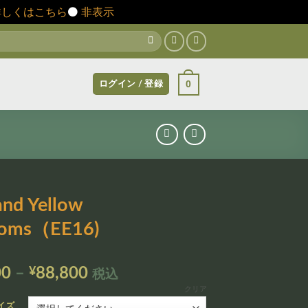
詳しくはこちら
⚫️
非表示
0
ログイン / 登録
and Yellow
soms（EE16)
価
00
–
¥
88,800
税込
格
クリア
帯:
イズ