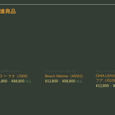
連商品
お気
お気
に入
に入
りに
りに
追加
追加
ィンデージアート
アンティークハワイアナ
ヴィンデージ
OHIA LE
O ー マオ（IS08)
Beach Wahine（MD02)
フア（IS10
価
価
–
–
,800
¥
88,800
¥
12,800
¥
88,800
税込
税込
格
格
–
¥
12,800
帯:
帯:
¥12,800
¥12,800
–
–
¥88,800
¥88,800