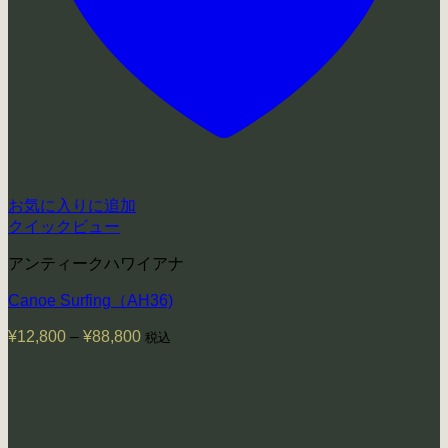
お気に入りに追加
クイックビュー
アンティークハワイアナ
Canoe Surfing（AH36)
¥
12,800
–
¥
88,800
価
税込
格
帯:
¥12,800
–
¥88,800