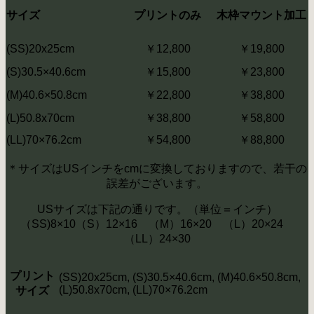
サイズ
プリントのみ
木枠マウント加工
(SS)20x25cm
￥12,800
￥19,800
(S)30.5×40.6cm
￥15,800
￥23,800
(M)40.6×50.8cm
￥22,800
￥38,800
(L)50.8x70cm
￥38,800
￥58,800
(LL)70×76.2cm
￥54,800
￥88,800
＊サイズはUSインチをcmに変換しておりますので、若干の
誤差がございます。
USサイズは下記の通りです。（単位＝インチ）
（SS)8×10（S）12×16 （M）16×20 （L）20×24
（LL）24×30
プリント
(SS)20x25cm, (S)30.5×40.6cm, (M)40.6×50.8cm,
(L)50.8x70cm, (LL)70×76.2cm
サイズ