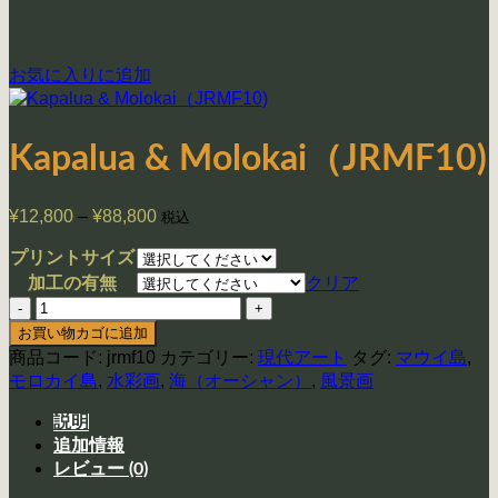
お気に入りに追加
Kapalua & Molokai（JRMF10)
¥
12,800
–
¥
88,800
価
税込
格
プリントサイズ
帯:
クリア
加工の有無
¥12,800
Kapalua
–
&
¥88,800
お買い物カゴに追加
Molokai（JRMF10)
商品コード:
jrmf10
カテゴリー:
現代アート
タグ:
マウイ島
,
個
モロカイ島
,
水彩画
,
海（オーシャン）
,
風景画
説明
追加情報
レビュー (0)