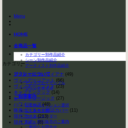
Menu
HOME
全商品一覧
カテゴリー別作品紹介
シーン別作品紹介
カテゴリー
アーティスト別作品紹介
ジクレーについて
アンティークハワイアナ
(49)
ヴィンデージアート
(66)
ディスプレイサンプル
ヴィンテージフォト
(23)
プリントサイズ
キャプテンクック
(14)
ご利用案内
シートミュージック
(27)
ハワイマップ
(48)
注文時のオプション選択
映画ポスター・雑誌カバー
(11)
よくある質問
現代アート
カスタムオーダー
(213)
卸売・割引販売のご案内
現代フォト
(8)
一般的なお問合せ