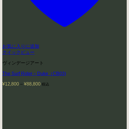
お気に入りに追加
クイックビュー
ヴィンデージアート
The Surf Rider – Duke（CB03)
¥
12,800
–
¥
88,800
価
税込
格
帯:
¥12,800
–
¥88,800