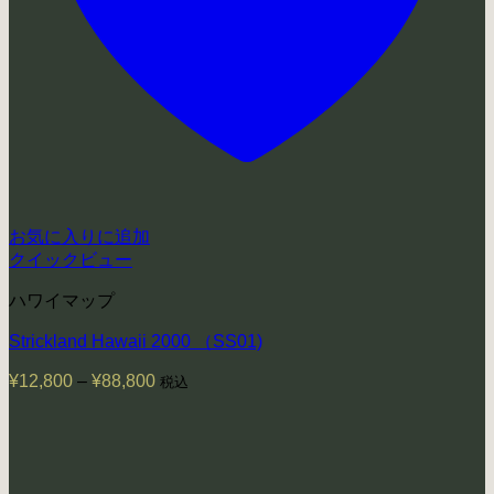
お気に入りに追加
クイックビュー
ハワイマップ
Strickland Hawaii 2000 （SS01)
¥
12,800
–
¥
88,800
価
税込
格
帯:
¥12,800
–
¥88,800