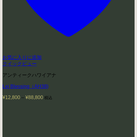
お気に入りに追加
クイックビュー
アンティークハワイアナ
Lei Blessing（AH38)
¥
12,800
–
¥
88,800
価
税込
格
帯:
¥12,800
–
¥88,800