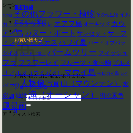
シーン
最新情報
その他フラワー・植物
イル
その他生物
その他
ログイン / 登録
カウ
オアフ島
ウクレレ
カ・クジラ
オーキッド
0
アイ島
カヌー・ボート
サーフ
サンセット
お買い物カゴ
ハイビスカス
ハワイ島
ィン
バードオブパラ
パームツリー
フィッシュ
ダイス
バード（鳥）
フラ
フラワーレイ
フルーツ・食べ物
プルメ
マウイ島
リア
ホヌ（ウミガメ）
モロカイ島
レイ
お買い物カゴに商品がありません。
人物像
山（マウンテン）
写真
水
ンボー(虹)
ショップに戻る
海（オーシャン）
彩画
街の景色
油絵
検
索
風景画
対
0
アーティスト検索
象: