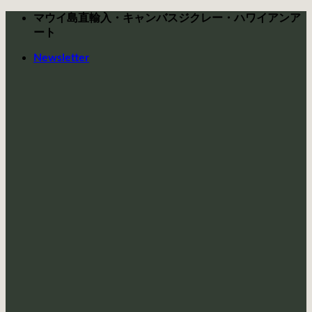
Skip
マウイ島直輸入・キャンバスジクレー・ハワイアンア
to
ート
content
Newsletter