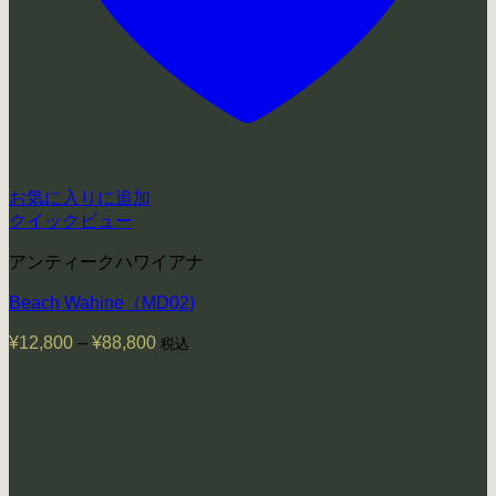
お気に入りに追加
クイックビュー
アンティークハワイアナ
Beach Wahine（MD02)
¥
12,800
–
¥
88,800
価
税込
格
帯:
¥12,800
–
¥88,800