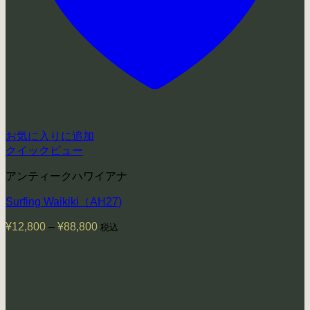
お気に入りに追加
クイックビュー
アンティークハワイアナ
Surfing Waikiki（AH27)
¥
12,800
–
¥
88,800
価
税込
格
帯:
¥12,800
–
¥88,800