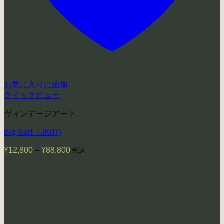
お気に入りに追加
クイックビュー
ヴィンデージアート
Big Surf（JK07)
¥
12,800
–
¥
88,800
価
税込
格
帯:
¥12,800
–
¥88,800