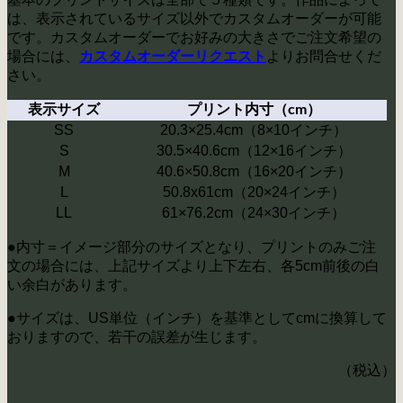
は、表示されているサイズ以外でカスタムオーダーが可能
です。カスタムオーダーでお好みの大きさでご注文希望の
場合には、
よりお問合せくだ
カスタムオーダーリクエスト
さい。
表示サイズ
プリント内寸（cm）
SS
20.3×25.4cm（8×10インチ）
S
30.5×40.6cm（12×16インチ）
M
40.6×50.8cm（16×20インチ）
L
50.8x61cm（20×24インチ）
LL
61×76.2cm（24×30インチ）
●内寸＝イメージ部分のサイズとなり、プリントのみご注
文の場合には、上記サイズより上下左右、各5cm前後の白
い余白があります。
●サイズは、US単位（インチ）を基準としてcmに換算して
おりますので、若干の誤差が生じます。
（税込）