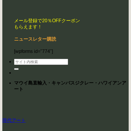
メール登録で20％OFFクーポン
もらえます！
ニュースレター購読
[wpforms id="774"]
検
索
対
象:
マウイ島直輸入・キャンバスジクレー・ハワイアンア
ート
現代アート