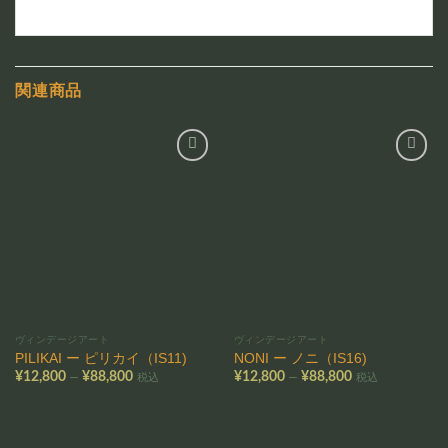
関連商品
お気
お気
に入
に入
りに
りに
追加
追加
ヴィンデージアート
ヴィンデージアート
PILIKAI ー ピリカイ（IS11)
NONI ー ノニ（IS16)
価
価
–
–
¥
12,800
¥
88,800
¥
12,800
¥
88,800
税込
税込
格
格
帯:
帯:
¥12,800
¥12,800
–
–
¥88,800
¥88,800