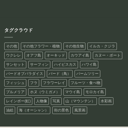
タグクラウド
その他
その他フラワー・植物
その他生物
イルカ・クジラ
ウクレレ
オアフ島
オーキッド
カウアイ島
カヌー・ボート
サンセット
サーフィン
ハイビスカス
ハワイ島
バードオブパラダイス
バード（鳥）
パームツリー
フィッシュ
フラ
フラワーレイ
フルーツ・食べ物
プルメリア
ホヌ（ウミガメ）
マウイ島
モロカイ島
レインボー(虹)
人物像
写真
山（マウンテン）
水彩画
油絵
海（オーシャン）
街の景色
風景画