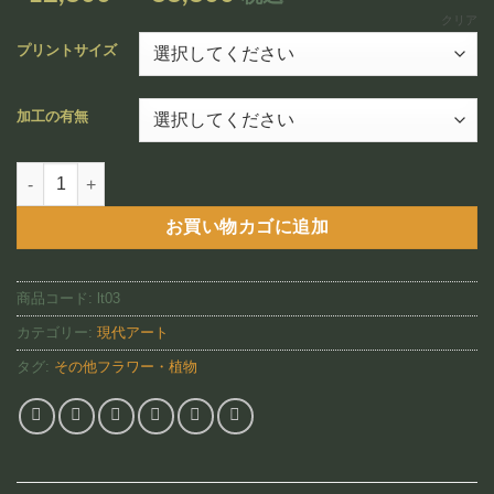
追加
格
クリア
帯:
プリントサイズ
¥12,800
–
加工の有無
¥88,800
Pink Ginger（LT03)個
お買い物カゴに追加
商品コード:
lt03
カテゴリー:
現代アート
タグ:
その他フラワー・植物