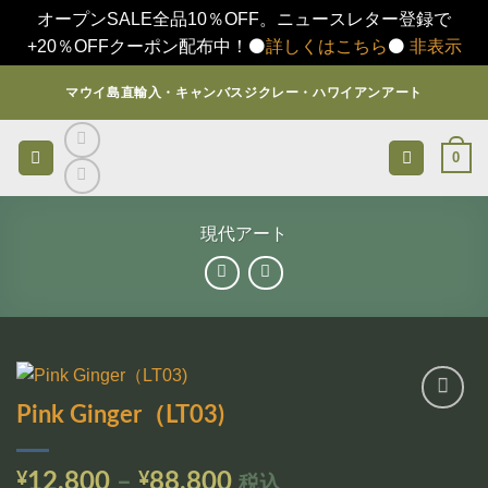
オープンSALE全品10％OFF。ニュースレター登録で
+20％OFFクーポン配布中！⚫️
詳しくはこちら
⚫️
非表示
Skip
マウイ島直輸入・キャンバスジクレー・ハワイアンアート
to
content
0
現代アート
Pink Ginger（LT03)
お気
に入
りに
価
¥
12,800
–
¥
88,800
税込