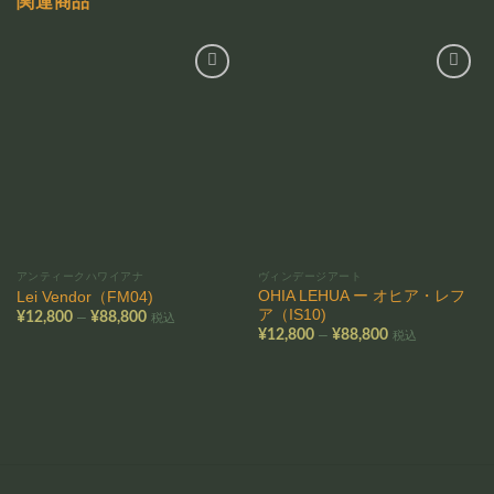
関連商品
お気
お気
に入
に入
りに
りに
追加
追加
アンティークハワイアナ
ヴィンデージアート
OHIA LEHUA ー オヒア・レフ
Lei Vendor（FM04)
ア（IS10)
価
–
¥
12,800
¥
88,800
税込
格
価
–
¥
12,800
¥
88,800
税込
帯:
格
¥12,800
帯:
–
¥12,800
¥88,800
–
¥88,800