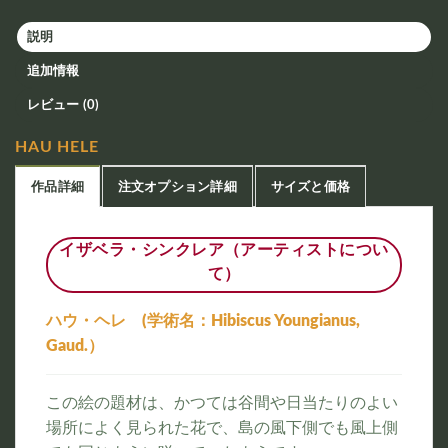
説明
追加情報
レビュー (0)
HAU HELE
作品詳細
注文オプション詳細
サイズと価格
イザベラ・シンクレア（アーティストについ
て）
ハウ・ヘレ (学術名：Hibiscus Youngianus,
Gaud.）
この絵の題材は、かつては谷間や日当たりのよい
場所によく見られた花で、島の風下側でも風上側