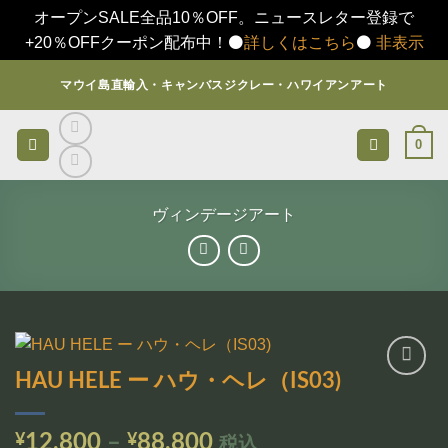
オープンSALE全品10％OFF。ニュースレター登録で
+20％OFFクーポン配布中！⚫️
詳しくはこちら
⚫️
非表示
Skip
マウイ島直輸入・キャンバスジクレー・ハワイアンアート
to
content
0
ヴィンデージアート
HAU HELE ー ハウ・ヘレ（IS03)
お気
に入
りに
価
¥
12,800
–
¥
88,800
税込