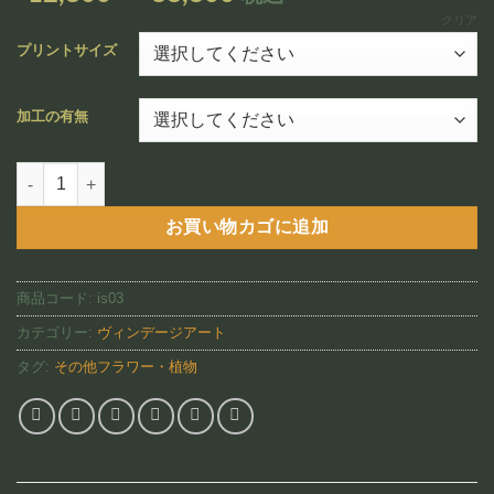
追加
格
クリア
帯:
プリントサイズ
¥12,800
–
加工の有無
¥88,800
HAU HELE ー ハウ・ヘレ（IS03)個
お買い物カゴに追加
商品コード:
is03
カテゴリー:
ヴィンデージアート
タグ:
その他フラワー・植物