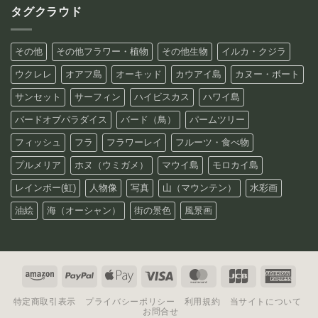
タグクラウド
その他
その他フラワー・植物
その他生物
イルカ・クジラ
ウクレレ
オアフ島
オーキッド
カウアイ島
カヌー・ボート
サンセット
サーフィン
ハイビスカス
ハワイ島
バードオブパラダイス
バード（鳥）
パームツリー
フィッシュ
フラ
フラワーレイ
フルーツ・食べ物
プルメリア
ホヌ（ウミガメ）
マウイ島
モロカイ島
レインボー(虹)
人物像
写真
山（マウンテン）
水彩画
油絵
海（オーシャン）
街の景色
風景画
Amazon
PayPal
Apple
Visa
MasterCard
JCB
Amer
Pay
Expre
特定商取引表示
プライバシーポリシー
利用規約
当サイトについて
お問合せ