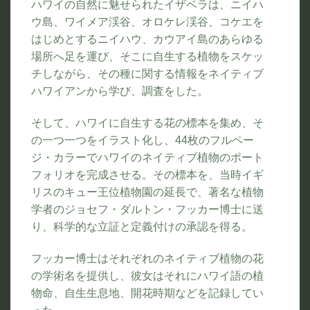
ハワイの自然に魅せられたイザベラは、ニイハ
ウ島、ワイメア渓谷、オロケレ渓谷、コケエを
はじめとするニイハウ、カウアイ島のあらゆる
場所へ足を運び、そこに自生する植物をスケッ
チしながら、その種に関する情報をネイティブ
ハワイアンから学び、調査をした。
そして、ハワイに自生する花の標本を集め、そ
の一つ一つをイラスト化し、44枚のフルペー
ジ・カラーでハワイのネイティブ植物のポート
フォリオを完成させる。その標本を、当時イギ
リスのキュー王位植物園の延長で、著名な植物
学者のジョセフ・ダルトン・フッカー博士に送
り、科学的な立証と定義付けの承認を得る。
フッカー博士はそれぞれのネイティブ植物の花
の学術名を提供し、彼女はそれにハワイ語の植
物命、自生生息地、開花時期などを記録してい