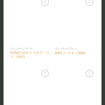
お気
お気
に入
に入
りに
りに
追加
追加
ヴィンデージアート
ヴィンデージアート
KOKIO ULA ー コキア・ウ
MAO ー マオ（IS08)
ラ（IS07)
お気
お気
に入
に入
りに
りに
追加
追加