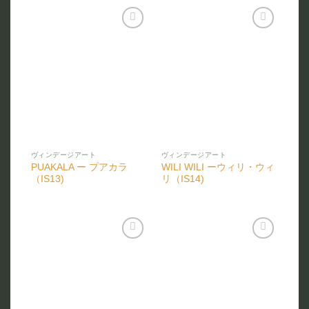
お気
お気
に入
に入
りに
りに
追加
追加
ヴィンデージアート
ヴィンデージアート
PUAKALA ー プアカラ
WILI WILI ーウィリ・ウィ
（IS13)
リ（IS14)
お気
お気
に入
に入
りに
りに
追加
追加