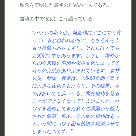
懸念を表明した最初の作家の一人である。
書籍の中で彼女はこう語っている
”ハワイの花々は、無造作にどこにでも育
っていると思われがちで、もちろんそう
言う種類もありますし、それらはとても
芸術的ですらあります。しかし、海外か
らの在来種の増加や環境変化によってそ
れらの存続があやぶまれています。森林
火災、動物、農業はこの5-60年間で島々
に大きな変化をもたらし、その結果、今
では歩いても歩いても、固有植物を見る
ことができなくなってしまいました。ハ
ワイを侵略してきた多くの異国から輸入
された雑草、低木、その他の植物はあっ
という間にハワイ固有植物を絶滅させて
しまったのです。”