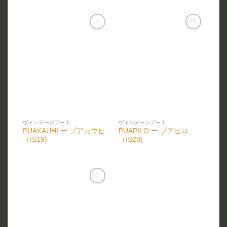
お気
お気
に入
に入
りに
りに
追加
追加
ヴィンデージアート
ヴィンデージアート
PUAKAUHI ー プアカウヒ
PUAPILO ー プアピロ
（IS19)
（IS20)
お気
に入
りに
追加