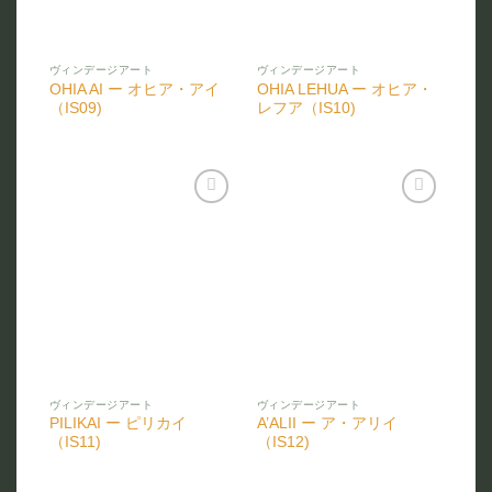
ヴィンデージアート
ヴィンデージアート
OHIA AI ー オヒア・アイ
OHIA LEHUA ー オヒア・
（IS09)
レフア（IS10)
お気
お気
に入
に入
りに
りに
追加
追加
ヴィンデージアート
ヴィンデージアート
PILIKAI ー ピリカイ
A’ALII ー ア・アリイ
（IS11)
（IS12)