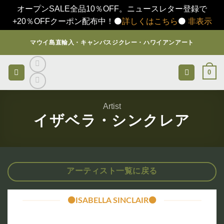
オープンSALE全品10％OFF。ニュースレター登録で
+20％OFFクーポン配布中！⚫️
詳しくはこちら
⚫️
非表示
Skip
マウイ島直輸入・キャンバスジクレー・ハワイアンアート
to
content
0
Artist
イザベラ・シンクレア
アーティスト一覧に戻る
⚫️ISABELLA SINCLAIR⚫️