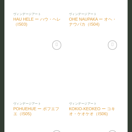
ヴィンデージアート
ヴィンデージアート
HAU HELE ー ハウ・ヘレ
OHE NAUPAKA ー オヘ・
（IS03)
ナウパカ（IS04)
お気
お気
に入
に入
りに
りに
追加
追加
ヴィンデージアート
ヴィンデージアート
POHUEHUE ー ポフエフ
KOKIO-KEOKEO ー コキ
エ（IS05)
オ・ケオケオ（IS06)