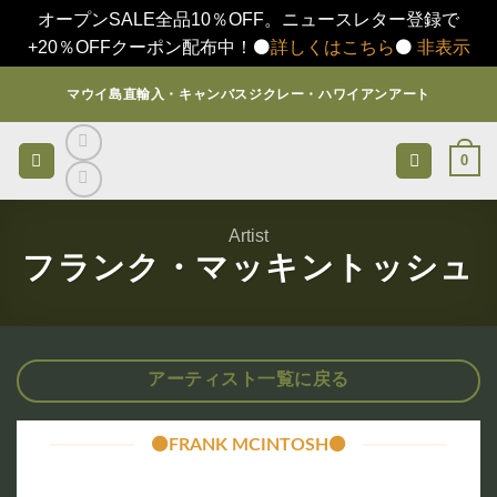
オープンSALE全品10％OFF。ニュースレター登録で
+20％OFFクーポン配布中！⚫️
詳しくはこちら
⚫️
非表示
Skip
マウイ島直輸入・キャンバスジクレー・ハワイアンアート
to
content
0
Artist
フランク・マッキントッシュ
アーティスト一覧に戻る
⚫️FRANK MCINTOSH⚫️