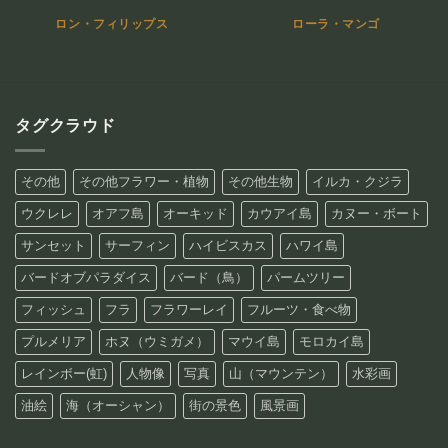
ロン・フィリップス
ローラ・マンゴ
タグクラウド
その他
その他フラワー・植物
その他生物
イルカ・クジラ
ウクレレ
オアフ島
オーキッド
カウアイ島
カヌー・ボート
サンセット
サーフィン
ハイビスカス
ハワイ島
バードオブパラダイス
バード（鳥）
パームツリー
フィッシュ
フラ
フラワーレイ
フルーツ・食べ物
プルメリア
ホヌ（ウミガメ）
マウイ島
モロカイ島
レインボー(虹)
人物像
写真
山（マウンテン）
水彩画
油絵
海（オーシャン）
街の景色
風景画