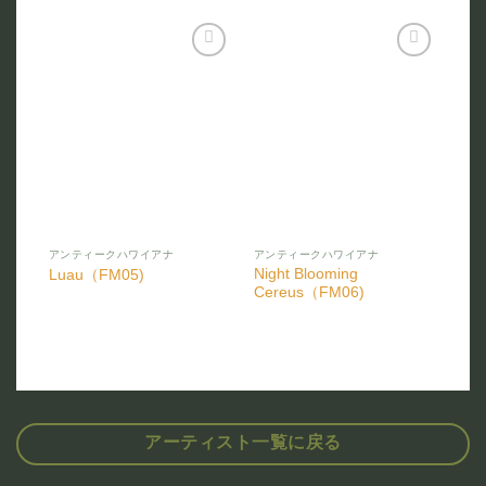
お気
お気
に入
に入
りに
りに
追加
追加
アンティークハワイアナ
アンティークハワイアナ
Night Blooming
Luau（FM05)
Cereus（FM06)
アーティスト一覧に戻る