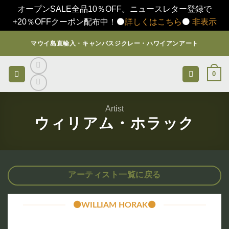
オープンSALE全品10％OFF。ニュースレター登録で
+20％OFFクーポン配布中！⚫️
詳しくはこちら
⚫️
非表示
Skip
マウイ島直輸入・キャンバスジクレー・ハワイアンアート
to
content
0
Artist
ウィリアム・ホラック
アーティスト一覧に戻る
⚫️WILLIAM HORAK⚫️