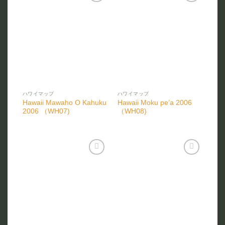
お気
お気
に入
に入
りに
りに
追加
追加
ハワイマップ
ハワイマップ
Hawaii Mawaho O Kahuku
Hawaii Moku pe’a 2006
2006 （WH07)
（WH08)
お気
お気
に入
に入
りに
りに
追加
追加