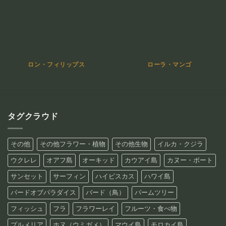
ロン・フィリップス
ローラ・マンゴ
タグクラウド
その他
その他フラワー・植物
その他生物
イルカ・クジラ
ウクレレ
オアフ島
オーキッド
カウアイ島
カヌー・ボート
サンセット
サーフィン
ハイビスカス
ハワイ島
バードオブパラダイス
バード（鳥）
パームツリー
フィッシュ
フラ
フラワーレイ
フルーツ・食べ物
プルメリア
ホヌ（ウミガメ）
マウイ島
モロカイ島