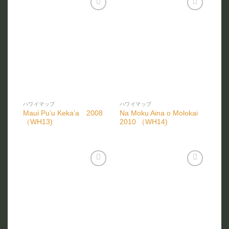
お気
お気
に入
に入
りに
りに
追加
追加
ハワイマップ
ハワイマップ
Maui Pu’u Keka’a 2008
Na Moku Aina o Molokai
（WH13)
2010 （WH14)
お気
お気
に入
に入
りに
りに
追加
追加