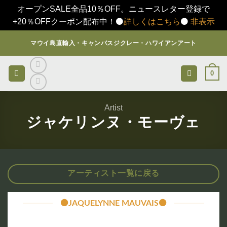
オープンSALE全品10％OFF。ニュースレター登録で
+20％OFFクーポン配布中！⚫️
詳しくはこちら
⚫️
非表示
Skip
マウイ島直輸入・キャンバスジクレー・ハワイアンアート
to
content
0
Artist
ジャケリンヌ・モーヴェ
アーティスト一覧に戻る
⚫️JAQUELYNNE MAUVAIS⚫️