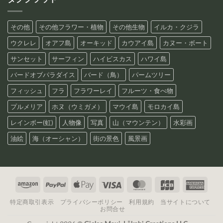
その他
その他フラワー・植物
その他生物
イルカ・クジラ
ウクレレ
オアフ島
オーキッド
カウアイ島
カヌー・ボート
サンセット
サーフィン
ハイビスカス
ハワイ島
バードオブパラダイス
バード（鳥）
パームツリー
フィッシュ
フラ
フラワーレイ
フルーツ・食べ物
プルメリア
ホヌ（ウミガメ）
マウイ島
モロカイ島
レインボー(虹)
人物像
写真
山（マウンテン）
水彩画
油絵
海（オーシャン）
街の景色
風景画
Amazon
PayPal
Apple
Visa
MasterCard
JCB
Amer
Pay
Expre
特定商取引表示
プライバシーポリシー
利用規約
当サイトについて
お問合せ