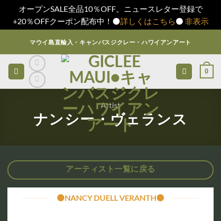
オープンSALE全品10％OFF。ニュースレター登録で
+20％OFFクーポン配布中！⚫️
詳しくはこちら
⚫️
非表示
Skip
マウイ島直輸入・キャンバスジクレー・ハワイアンアート
to
content
0
Artist
ナンシー・ヴェランス
アーティスト一覧に戻る
⚫️NANCY DUELL VERANTH⚫️