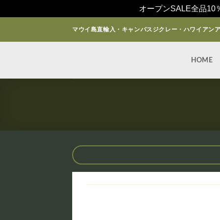
オープンSALE全品10
Skip
マウイ島直輸入・キャンバスジクレー・ハワイアン
to
content
HOME