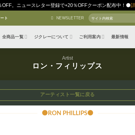
％OFF。ニュースレター登録で+20％OFFクーポン配布中！⚫️
検
NEWSLETTER
アート
索
対
象:
全商品一覧
ジクレーについて
ご利用案内
最新情報
Artist
ロン・フィリップス
アーティスト一覧に戻る
⚫️RON PHILLIPS⚫️