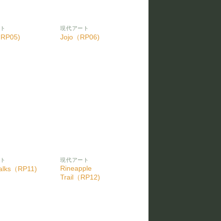
ート
現代アート
（RP05)
Jojo（RP06)
お気
お気
に入
に入
りに
りに
追加
追加
ート
現代アート
Rineapple
alks（RP11)
Trail（RP12)