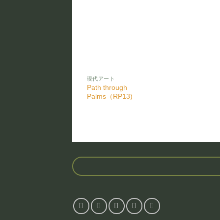
お気
に入
りに
追加
現代アート
Path through
Palms（RP13)