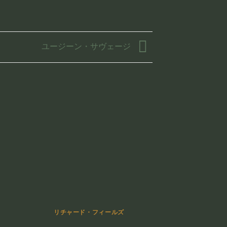
ユージーン・サヴェージ
リチャード・フィールズ
リキ・イ