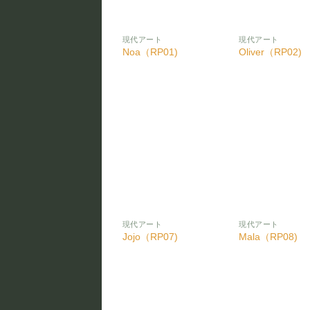
現代アート
現代アート
Noa（RP01)
Oliver（RP02)
お気
に入
りに
追加
現代アート
現代アート
Jojo（RP07)
Mala（RP08)