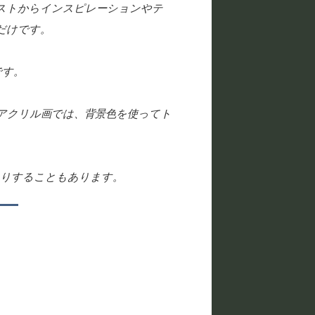
ストからインスピレーションやテ
だけです。
です。
アクリル画では、背景色を使ってト
たりすることもあります。
お気
お気
に入
に入
りに
りに
追加
追加