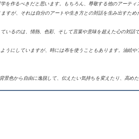
哲学を作るべきだと思います。もちろん、尊敬する他のアーティ
りますが、それは自分のアートや生き方との対話を生み出すため
しているのは、情熱、色彩、そして言葉や意味を超えた心の対話
うようにしていますが、時には布を使うこともあります。油絵や
た背景色から自由に逸脱して、伝えたい気持ちを変えたり、高め
お気
お気
お気
に入
に入
に入
りに
りに
りに
追加
追加
追加