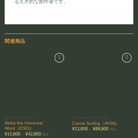
る天才的な創作者です。
関連商品
お気
お気
に入
に入
りに
りに
追加
追加
ヴィンデージアート
アンティークハワイアナ
Aloha the Universal
Canoe Surfing（AH36)
Word（ES01)
価
–
¥
12,800
¥
88,800
税込
格
価
–
¥
15,800
¥
42,800
税込
帯:
格