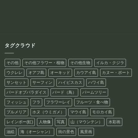
¥12,800
帯:
–
¥15,800
¥88,800
–
¥42,800
タグクラウド
その他
その他フラワー・植物
その他生物
イルカ・クジラ
ウクレレ
オアフ島
オーキッド
カウアイ島
カヌー・ボート
サンセット
サーフィン
ハイビスカス
ハワイ島
バードオブパラダイス
バード（鳥）
パームツリー
フィッシュ
フラ
フラワーレイ
フルーツ・食べ物
プルメリア
ホヌ（ウミガメ）
マウイ島
モロカイ島
レインボー(虹)
人物像
写真
山（マウンテン）
水彩画
油絵
海（オーシャン）
街の景色
風景画