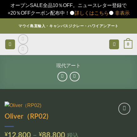
オープンSALE全品10％OFF。ニュースレター登録で
+20％OFFクーポン配布中！⚫️
詳しくはこちら
⚫️
非表示
Skip
マウイ島直輸入・キャンバスジクレー・ハワイアンアート
to
content
0
現代アート
Oliver（RP02)
お気
に入
りに
価
¥
12,800
–
¥
88,800
税込