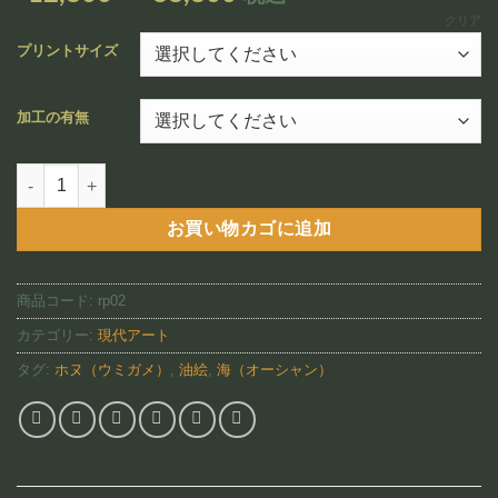
追加
格
クリア
帯:
プリントサイズ
¥12,800
–
加工の有無
¥88,800
Oliver（RP02)個
お買い物カゴに追加
商品コード:
rp02
カテゴリー:
現代アート
タグ:
ホヌ（ウミガメ）
,
油絵
,
海（オーシャン）