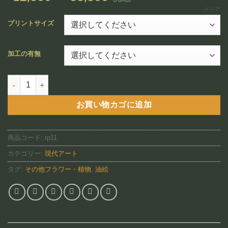
追加
格
クリア
帯:
プリントサイズ
¥12,800
–
加工の有無
¥88,800
Red Stalks（RP11)個
お買い物カゴに追加
商品コード:
rp11
カテゴリー:
現代アート
タグ:
その他フラワー・植物
,
油絵