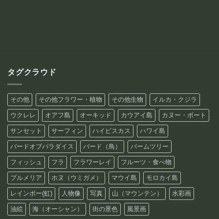
¥12,800
帯:
–
¥12,800
¥88,800
–
¥88,800
タグクラウド
その他
その他フラワー・植物
その他生物
イルカ・クジラ
ウクレレ
オアフ島
オーキッド
カウアイ島
カヌー・ボート
サンセット
サーフィン
ハイビスカス
ハワイ島
バードオブパラダイス
バード（鳥）
パームツリー
フィッシュ
フラ
フラワーレイ
フルーツ・食べ物
プルメリア
ホヌ（ウミガメ）
マウイ島
モロカイ島
レインボー(虹)
人物像
写真
山（マウンテン）
水彩画
油絵
海（オーシャン）
街の景色
風景画