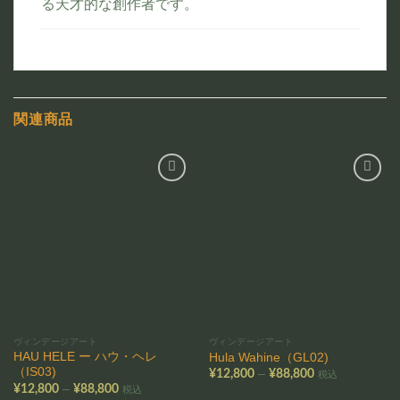
る天才的な創作者です。
関連商品
お気
お気
に入
に入
りに
りに
追加
追加
ヴィンデージアート
ヴィンデージアート
HAU HELE ー ハウ・ヘレ
Hula Wahine（GL02)
（IS03)
価
–
¥
12,800
¥
88,800
税込
格
価
–
¥
12,800
¥
88,800
税込
帯:
格