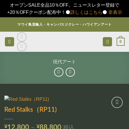
オープンSALE全品10％OFF。ニュースレター登録で
+20％OFFクーポン配布中！⚫️
詳しくはこちら
⚫️
非表示
Skip
マウイ島直輸入・キャンバスジクレー・ハワイアンアート
to
content
0
現代アート
Red Stalks（RP11)
お気
に入
りに
価
¥
12,800
–
¥
88,800
税込