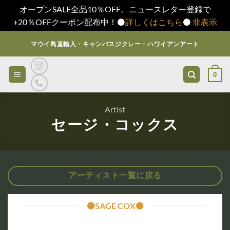
オープンSALE全品10％OFF。ニュースレター登録で
+20％OFFクーポン配布中！⚫️
詳しくはこちら
⚫️
非表示
Skip
マウイ島直輸入・キャンバスジクレー・ハワイアンアート
to
content
0
Artist
セージ・コックス
アーティスト一覧に戻る
⚫️SAGE COX⚫️