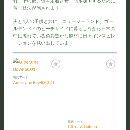
れ、その後、色を定着させ、防水加工するために
蒸し技法が施されます。
夫と4人の子供と共に、ニュージーランド、ゴー
ルデンベイのビーチサイドに暮らしながら日常の
中に溢れている色彩豊かな題材に日々インスピレ
ーションを見い出しています。
お気
お気
に入
に入
現代アート
りに
りに
Aubergine Bowl(SC01)
追加
追加
現代アート
Citrus & Golden