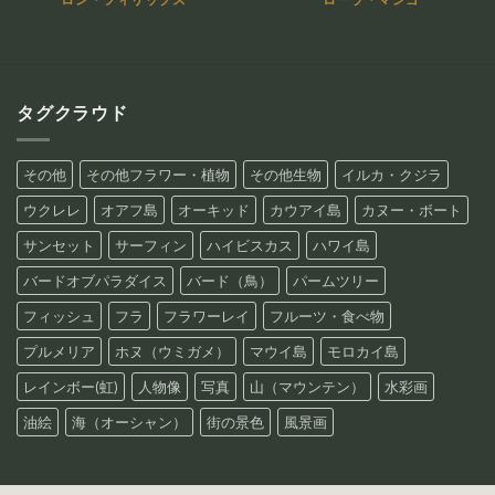
タグクラウド
その他
その他フラワー・植物
その他生物
イルカ・クジラ
ウクレレ
オアフ島
オーキッド
カウアイ島
カヌー・ボート
サンセット
サーフィン
ハイビスカス
ハワイ島
バードオブパラダイス
バード（鳥）
パームツリー
フィッシュ
フラ
フラワーレイ
フルーツ・食べ物
プルメリア
ホヌ（ウミガメ）
マウイ島
モロカイ島
レインボー(虹)
人物像
写真
山（マウンテン）
水彩画
油絵
海（オーシャン）
街の景色
風景画