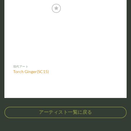
お気
に入
りに
追加
現代アート
Torch Ginger(SC15)
アーティスト一覧に戻る