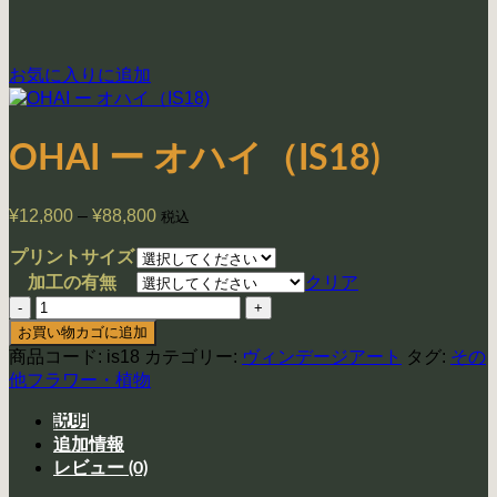
お気に入りに追加
OHAI ー オハイ（IS18)
¥
12,800
–
¥
88,800
価
税込
格
プリントサイズ
帯:
クリア
加工の有無
¥12,800
OHAI
–
¥88,800
ー
お買い物カゴに追加
オ
商品コード:
is18
カテゴリー:
ヴィンデージアート
タグ:
その
ハ
他フラワー・植物
イ
（IS18)
説明
個
追加情報
レビュー (0)