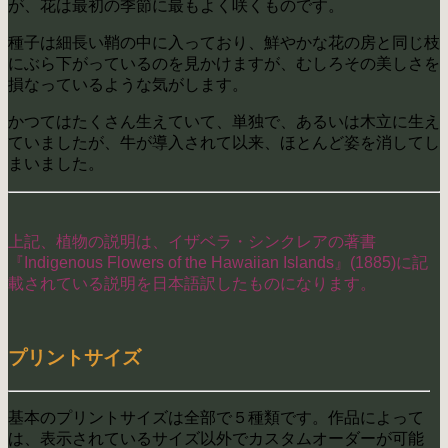
が、花は最初の季節に最もよく咲くものです。
種子は細長い鞘の中に入っており、鮮やかな花の房と同じ枝
にぶら下がっているのを見かけますが、むしろその美しさを
損なっているような気がします。
かつてはたくさん生えていて、単独で、あるいは木立に生え
ていましたが、牛が導入されて以来、ほとんど姿を消してし
まいました。
上記、植物の説明は、イザベラ・シンクレアの著書
『Indigenous Flowers of the Hawaiian Islands』(1885)に記
載されている説明を日本語訳したものになります。
プリントサイズ
基本のプリントサイズは全部で５種類です。作品によって
は、表示されているサイズ以外でカスタムオーダーが可能