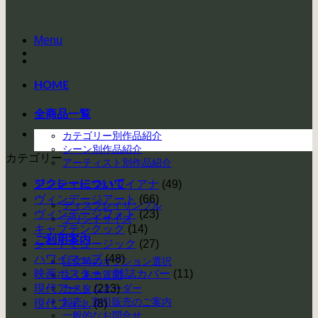
Menu
HOME
全商品一覧
カテゴリー別作品紹介
シーン別作品紹介
カテゴリー
アーティスト別作品紹介
ジクレーについて
アンティークハワイアナ
(49)
ヴィンデージアート
(66)
ディスプレイサンプル
ヴィンテージフォト
(23)
プリントサイズ
キャプテンクック
(14)
ご利用案内
シートミュージック
(27)
ハワイマップ
(48)
注文時のオプション選択
映画ポスター・雑誌カバー
(11)
よくある質問
現代アート
カスタムオーダー
(213)
卸売・割引販売のご案内
現代フォト
(8)
一般的なお問合せ