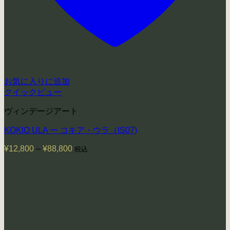
お気に入りに追加
クイックビュー
ヴィンデージアート
KOKIO ULA ー コキア・ウラ（IS07)
¥
12,800
–
¥
88,800
価
税込
格
帯:
¥12,800
–
¥88,800