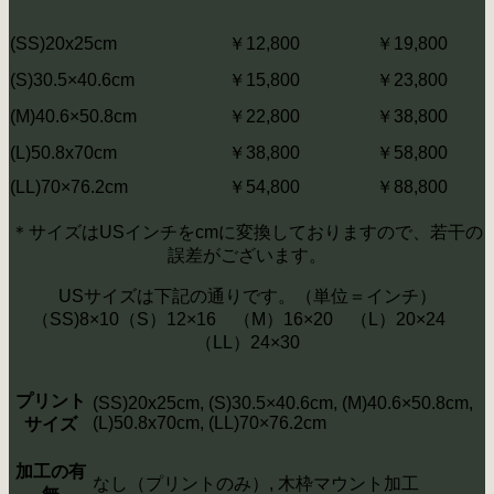
(SS)20x25cm
￥12,800
￥19,800
(S)30.5×40.6cm
￥15,800
￥23,800
(M)40.6×50.8cm
￥22,800
￥38,800
(L)50.8x70cm
￥38,800
￥58,800
(LL)70×76.2cm
￥54,800
￥88,800
＊サイズはUSインチをcmに変換しておりますので、若干の
誤差がございます。
USサイズは下記の通りです。（単位＝インチ）
（SS)8×10（S）12×16 （M）16×20 （L）20×24
（LL）24×30
プリント
(SS)20x25cm, (S)30.5×40.6cm, (M)40.6×50.8cm,
(L)50.8x70cm, (LL)70×76.2cm
サイズ
加工の有
なし（プリントのみ）, 木枠マウント加工