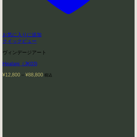
お気に入りに追加
クイックビュー
ヴィンデージアート
Healani（JK03)
¥
12,800
–
¥
88,800
価
税込
格
帯:
¥12,800
–
¥88,800