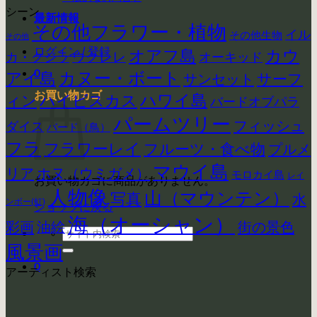
シーン
最新情報
その他フラワー・植物
イル
その他生物
その他
ログイン / 登録
カウ
オアフ島
ウクレレ
カ・クジラ
オーキッド
0
アイ島
カヌー・ボート
サーフ
サンセット
お買い物カゴ
ハイビスカス
ハワイ島
ィン
バードオブパラ
パームツリー
フィッシュ
ダイス
バード（鳥）
フラ
フラワーレイ
フルーツ・食べ物
プルメ
マウイ島
リア
ホヌ（ウミガメ）
モロカイ島
レイ
お買い物カゴに商品がありません。
人物像
山（マウンテン）
写真
水
ンボー(虹)
ショップに戻る
海（オーシャン）
彩画
街の景色
油絵
検
索
風景画
対
0
アーティスト検索
象: