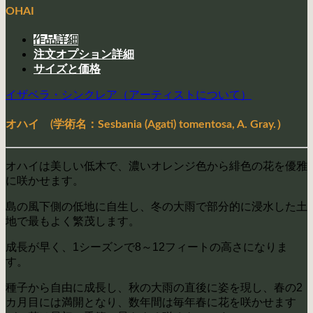
OHAI
作品詳細
注文オプション詳細
サイズと価格
イザベラ・シンクレア（アーティストについて）
オハイ (学術名：Sesbania (Agati) tomentosa, A. Gray.）
オハイは美しい低木で、濃いオレンジ色から緋色の花を優雅
に咲かせます。
島の風下側の低地に自生し、冬の大雨で部分的に浸水した土
地で最もよく繁茂します。
成長が早く、1シーズンで8～12フィートの高さになりま
す。
種子から自由に成長し、秋の大雨の直後に姿を現し、春の2
カ月目には満開となり、数年間は毎年春に花を咲かせます