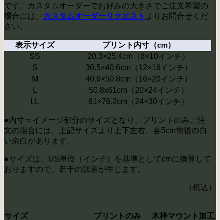
です。カスタムオーダーでお好みの大きさでご注文希望の
場合には、
よりお問合せくだ
カスタムオーダーリクエスト
さい。
表示サイズ
プリント内寸（cm）
SS
20.3×25.4cm（8×10インチ）
S
30.5×40.6cm（12×16インチ）
M
40.6×50.8cm（16×20インチ）
L
50.8x61cm（20×24インチ）
LL
61×76.2cm（24×30インチ）
●内寸＝イメージ部分のサイズとなり、プリントのみご注
文の場合には、上記サイズより上下左右、各5cm前後の白
い余白があります。
●サイズは、US単位（インチ）を基準としてcmに換算して
おりますので、若干の誤差が生じます。
（税込）
サイズ
プリントのみ
木枠マウント加工