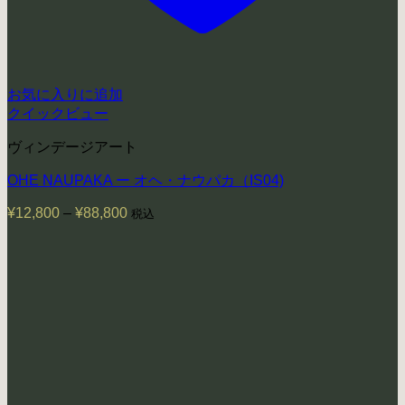
お気に入りに追加
クイックビュー
ヴィンデージアート
OHE NAUPAKA ー オヘ・ナウパカ（IS04)
¥
12,800
–
¥
88,800
価
税込
格
帯:
¥12,800
–
¥88,800