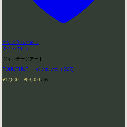
お気に入りに追加
クイックビュー
ヴィンデージアート
POHUEHUE ー ポフエフエ（IS05)
¥
12,800
–
¥
88,800
価
税込
格
帯:
¥12,800
–
¥88,800