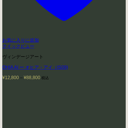
お気に入りに追加
クイックビュー
ヴィンデージアート
OHIA AI ー オヒア・アイ（IS09)
¥
12,800
–
¥
88,800
価
税込
格
帯:
¥12,800
–
¥88,800