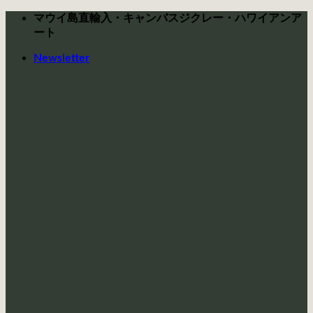
Skip
マウイ島直輸入・キャンバスジクレー・ハワイアンア
to
ート
content
Newsletter