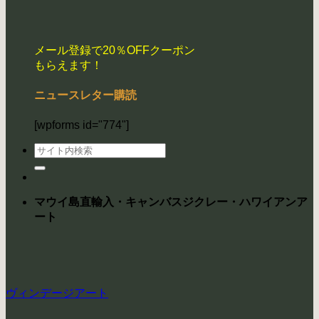
メール登録で20％OFFクーポン
もらえます！
ニュースレター購読
[wpforms id="774"]
検
索
対
象:
マウイ島直輸入・キャンバスジクレー・ハワイアンア
ート
ヴィンデージアート