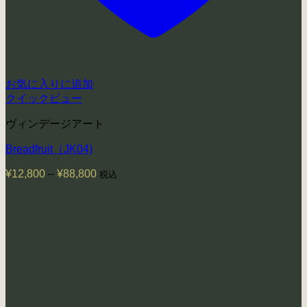
お気に入りに追加
クイックビュー
ヴィンデージアート
Breadfruit（JK04)
¥
12,800
–
¥
88,800
価
税込
格
帯:
¥12,800
–
¥88,800