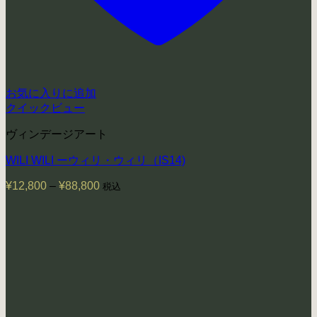
お気に入りに追加
クイックビュー
ヴィンデージアート
WILI WILI ーウィリ・ウィリ（IS14)
¥
12,800
–
¥
88,800
価
税込
格
帯:
¥12,800
–
¥88,800