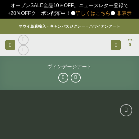
オープンSALE全品10％OFF。ニュースレター登録で
+20％OFFクーポン配布中！⚫️
詳しくはこちら
⚫️
非表示
Skip
マウイ島直輸入・キャンバスジクレー・ハワイアンアート
to
content
0
ヴィンデージアート
お気
に入
りに