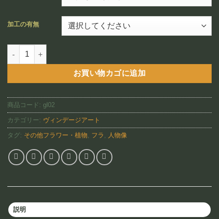
¥12,800
–
加工の有無
¥88,800
Hula Wahine（GL02)個
お買い物カゴに追加
商品コード:
gl02
カテゴリー:
ヴィンデージアート
タグ:
その他フラワー・植物
,
フラ
,
人物像
説明