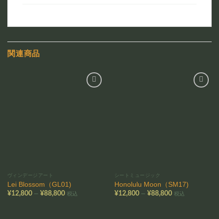
関連商品
お気
お気
に入
に入
りに
りに
追加
追加
ヴィンデージアート
シートミュージック
Lei Blossom（GL01)
Honolulu Moon（SM17)
価
価
–
–
¥
12,800
¥
88,800
¥
12,800
¥
88,800
税込
税込
格
格
帯:
帯:
¥12,800
¥12,800
–
–