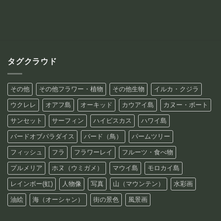
¥88,800
¥88,800
タグクラウド
その他
その他フラワー・植物
その他生物
イルカ・クジラ
ウクレレ
オアフ島
オーキッド
カウアイ島
カヌー・ボート
サンセット
サーフィン
ハイビスカス
ハワイ島
バードオブパラダイス
バード（鳥）
パームツリー
フィッシュ
フラ
フラワーレイ
フルーツ・食べ物
プルメリア
ホヌ（ウミガメ）
マウイ島
モロカイ島
レインボー(虹)
人物像
写真
山（マウンテン）
水彩画
油絵
海（オーシャン）
街の景色
風景画